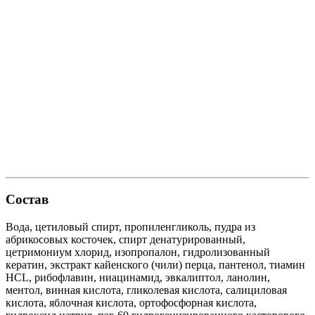
Состав
Вода, цетиловый спирт, пропиленгликоль, пудра из
абрикосовых косточек, спирт денатурированный,
цетримониум хлорид, изопропалон, гидролизованный
кератин, экстракт кайенского (чили) перца, пантенол, тиамин
HCL, рибофлавин, ниацинамид, эвкалиптол, ланолин,
ментол, винная кислота, гликолевая кислота, салициловая
кислота, яблочная кислота, ортофосфорная кислота,