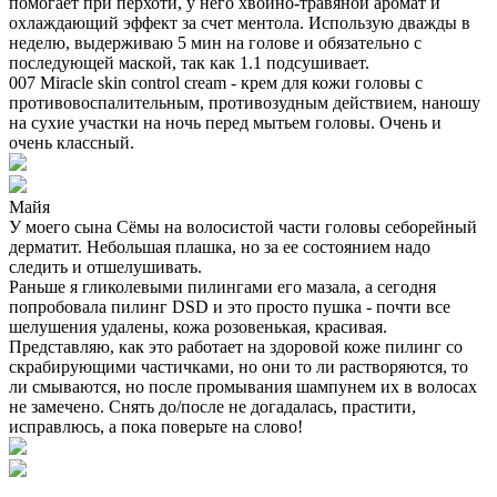
помогает при перхоти, у него хвойно-травяной аромат и
охлаждающий эффект за счет ментола. Использую дважды в
неделю, выдерживаю 5 мин на голове и обязательно с
последующей маской, так как 1.1 подсушивает.
007 Miracle skin control cream - крем для кожи головы с
противовоспалительным, противозудным действием, наношу
на сухие участки на ночь перед мытьем головы. Очень и
очень классный.
Майя
У моего сына Сёмы на волосистой части головы себорейный
дерматит. Небольшая плашка, но за ее состоянием надо
следить и отшелушивать.
Раньше я гликолевыми пилингами его мазала, а сегодня
попробовала пилинг DSD и это просто пушка - почти все
шелушения удалены, кожа розовенькая, красивая.
Представляю, как это работает на здоровой коже пилинг со
скрабирующими частичками, но они то ли растворяются, то
ли смываются, но после промывания шампунем их в волосах
не замечено. Снять до/после не догадалась, прастити,
исправлюсь, а пока поверьте на слово!