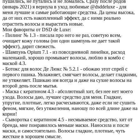
пушились, не путались и не ломались. Сразу после родов
(январь 2021) я вернула в уход любимые @dsddeluxe - для
меня лучшие и самые работающие средства. Да цены высока,
да от них есть накопленный эффект, да с ними реально
отрастить волосы и вырастить новые.⠀
Мои фавориты от DSD de Luxe:
- Пилинг № 1.3 - писала про него не раз, советую всем,
очищает кожу головы (ни один шампунь не дает такой
эффект), дарит свежесть.
- Шампунь Opium 7.1 - из повседневной линейки, расход
маленький, хорошо промывает волосы, люблю в комбо с
маской 4.3.
- Ботокс для волос Де Люкс № 5.2.1 - обожаю этот спрей с
первого пшика. Увлажняет, смягчает волосы, делает гладкими,
не утяжеляет. Пшикаю им всегда и даже на сухие волосы на
второй день после мытья.
- Маска с кератином 4.3 - абсолютный хит, без нее нет моего
ухода. Волосы даю, лучшее средство для меня. Гладкие,
упругие, плотные, легко расчесываются, даже если не сушить
феном, мягкие, без утяжеления, наношу по всей длине даже на
корни!
- Сыворотка с кератином 4.5 - несмываемое средство, хит от
бренда, мне понравилось меньше маски. Наносила и после
маски, и самостоятельно. Волосы гладкие, плотные, чуть
жесткие в хорошем смысле.