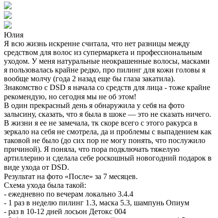
Юлия
Я всю жизнь искренне считала, что нет разницы между
средством для волос из супермаркета и профессиональным
уходом. У меня натуральные неокрашенные волосы, масками
я пользовалась крайне редко, про пилинг для кожи головы я
вообще молчу (года 2 назад еще бы глаза закатила).
Знакомство с DSD я начала со средств для лица - тоже крайне
рекомендую, но сегодня мы не об этом!⠀
В один прекрасный день я обнаружила у себя на фото
залысину, сказать, что я была в шоке — это не сказать ничего.
В жизни я ее не замечала, тк скоре всего с этого ракурса в
зеркало на себя не смотрела, да и проблемы с выпадением как
таковой не было (до сих пор не могу понять, что послужило
причиной). Я поняла, что пора подключать тяжелую
артиллерию и сделала себе роскошный новогодний подарок в
виде ухода от DSD.⠀
Результат на фото «После» за 7 месяцев.⠀
Схема ухода была такой:
- ежедневно по вечерам локально 3.4.4
- 1 раз в неделю пилинг 1.3, маска 5.3, шампунь Опиум
- раз в 10-12 дней лосьон Детокс 004