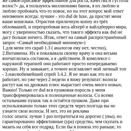
же самое-присамое эффективное для роста, качества и густоты
волос?» да, я пользуюсь миллионами банок, я их люблю и
люблю пробовать что-то новое, но на этот вопрос мой ответ
неизменен всегда: лучшее - это dsd de luxe, да простят меня
ваши кошельки. Отрастив приличную копну из трёх
обломышей, и перепробовав весь айхерб и вайлдберриз мира,
могу с уверенностью сказать, что такого эффекта как dsd не
даст больше ничего. Итак, ответ на самый распространённый
запрос «Самый необходимый минимум»)
1.для меня это скраб 1.3 ( аналогов ему нет, честно),
2.Витамины. Их я показывала своему врачу и она весьма
впечатлилась составом, а я -действием. В комплексе с
наружной терапией они работают просто непередаваемо
хорошо. Ну и замыкает, а точнее возглавляет мой личный топ
- 3.наилюбимейший спрей 3.4.2. Я не знаю как это все
работает, но уже через 2 недели я вижу результат: волосы
растут как на дрожжах плюс вырастает очень много новых.
Важно! Только от dsd вся пушковая поросль у меня
трансформировалась в полноценные волосы. Со всеми
остальными пушок так и остаётся пушком. Даже при
использовании только этих средств через полгода вы не
узнаете свои волосы. И нет, это не реклама
голос опыта: лучше 1 раз потратиться на дорогие ( увы), но
гарантированно эффективные (ура) средства, чем скупать и
мазать на себя все подряд. Если бы я поняла это раньше, то