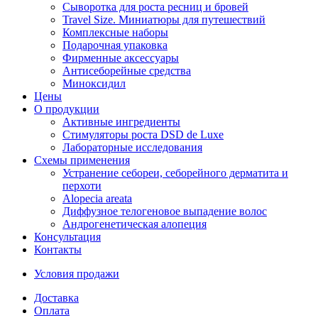
Сыворотка для роста ресниц и бровей
Travel Size. Миниатюры для путешествий
Комплексные наборы
Подарочная упаковка
Фирменные аксессуары
Антисеборейные средства
Миноксидил
Цены
О продукции
Активные ингредиенты
Стимуляторы роста DSD de Luxe
Лабораторные исследования
Схемы применения
Устранение себореи, себорейного дерматита и
перхоти
Alopecia areata
Диффузное телогеновое выпадение волос
Андрогенетическая алопеция
Консультация
Контакты
Условия продажи
Доставка
Оплата