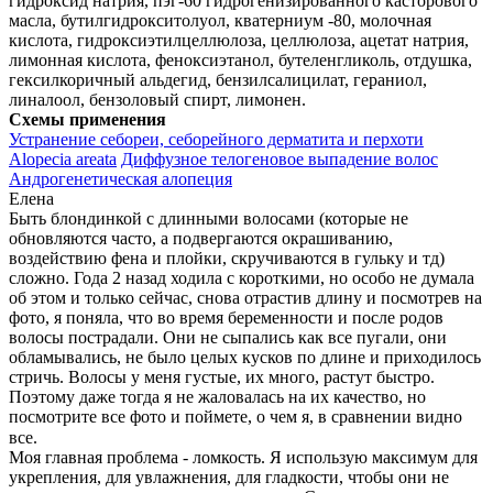
гидроксид натрия, пэг-60 гидрогенизированного касторового
масла, бутилгидрокситолуол, кватерниум -80, молочная
кислота, гидроксиэтилцеллюлоза, целлюлоза, ацетат натрия,
лимонная кислота, феноксиэтанол, бутеленгликоль, отдушка,
гексилкоричный альдегид, бензилсалицилат, гераниол,
линалоол, бензоловый спирт, лимонен.
Схемы применения
Устранение себореи, себорейного дерматита и перхоти
Alopecia areata
Диффузное телогеновое выпадение волос
Андрогенетическая алопеция
Елена
Быть блондинкой с длинными волосами (которые не
обновляются часто, а подвергаются окрашиванию,
воздействию фена и плойки, скручиваются в гульку и тд)
сложно. Года 2 назад ходила с короткими, но особо не думала
об этом и только сейчас, снова отрастив длину и посмотрев на
фото, я поняла, что во время беременности и после родов
волосы пострадали. Они не сыпались как все пугали, они
обламывались, не было целых кусков по длине и приходилось
стричь. Волосы у меня густые, их много, растут быстро.
Поэтому даже тогда я не жаловалась на их качество, но
посмотрите все фото и поймете, о чем я, в сравнении видно
все.⠀
Моя главная проблема - ломкость. Я использую максимум для
укрепления, для увлажнения, для гладкости, чтобы они не