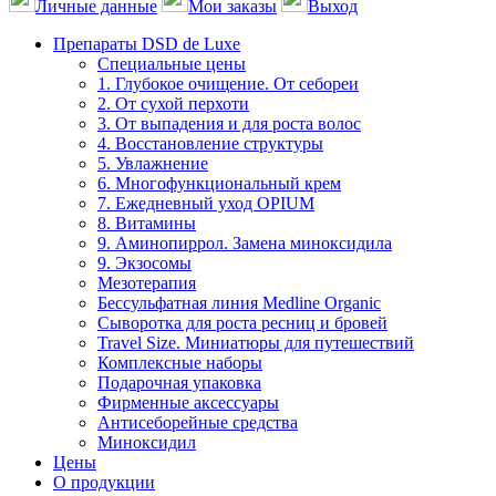
Личные данные
Мои заказы
Выход
Препараты DSD de Luxe
Специальные цены
1. Глубокое очищение. От себореи
2. От сухой перхоти
3. От выпадения и для роста волос
4. Восстановление структуры
5. Увлажнение
6. Многофункциональный крем
7. Ежедневный уход OPIUM
8. Витамины
9. Аминопиррол. Замена миноксидила
9. Экзосомы
Мезотерапия
Бессульфатная линия Medline Organic
Сыворотка для роста ресниц и бровей
Travel Size. Миниатюры для путешествий
Комплексные наборы
Подарочная упаковка
Фирменные аксессуары
Антисеборейные средства
Миноксидил
Цены
О продукции