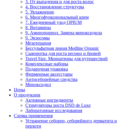
3. От выпадения и для роста волос
4. Восстановление структуры
5. Увлажнение
6. Многофункциональный крем
7. Ежедневный уход OPIUM
8. Витамины
9. Аминопиррол. Замена миноксидила
9. Экзосомы
Мезотерапия
Бессульфатная линия Medline Organic
Сыворотка для роста ресниц и бровей
Travel Size. Миниатюры для путешествий
Комплексные наборы
Подарочная упаковка
Фирменные аксессуары
Антисеборейные средства
Миноксидил
Цены
О продукции
Активные ингредиенты
Стимуляторы роста DSD de Luxe
Лабораторные исследования
Схемы применения
Устранение себореи, себорейного дерматита и
перхоти