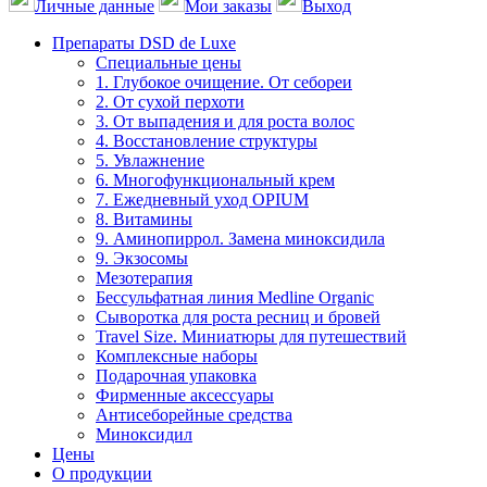
Личные данные
Мои заказы
Выход
Препараты DSD de Luxe
Специальные цены
1. Глубокое очищение. От себореи
2. От сухой перхоти
3. От выпадения и для роста волос
4. Восстановление структуры
5. Увлажнение
6. Многофункциональный крем
7. Ежедневный уход OPIUM
8. Витамины
9. Аминопиррол. Замена миноксидила
9. Экзосомы
Мезотерапия
Бессульфатная линия Medline Organic
Сыворотка для роста ресниц и бровей
Travel Size. Миниатюры для путешествий
Комплексные наборы
Подарочная упаковка
Фирменные аксессуары
Антисеборейные средства
Миноксидил
Цены
О продукции