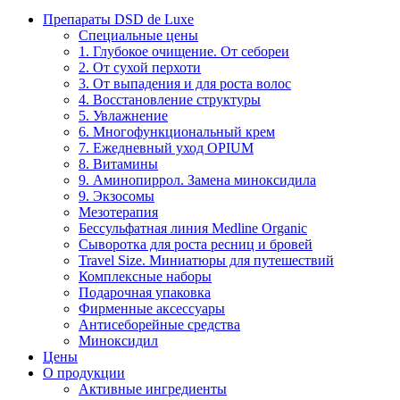
Препараты DSD de Luxe
Специальные цены
1. Глубокое очищение. От себореи
2. От сухой перхоти
3. От выпадения и для роста волос
4. Восстановление структуры
5. Увлажнение
6. Многофункциональный крем
7. Ежедневный уход OPIUM
8. Витамины
9. Аминопиррол. Замена миноксидила
9. Экзосомы
Мезотерапия
Бессульфатная линия Medline Organic
Сыворотка для роста ресниц и бровей
Travel Size. Миниатюры для путешествий
Комплексные наборы
Подарочная упаковка
Фирменные аксессуары
Антисеборейные средства
Миноксидил
Цены
О продукции
Активные ингредиенты