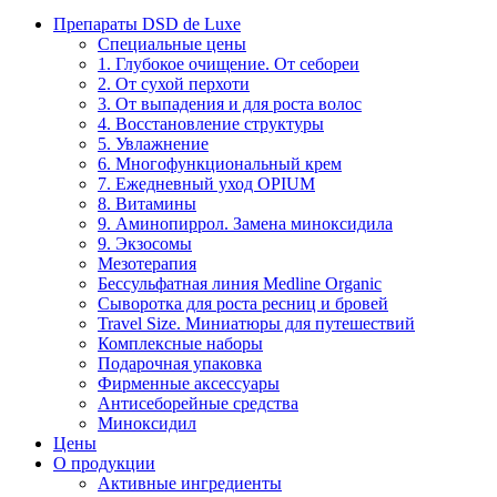
Препараты DSD de Luxe
Специальные цены
1. Глубокое очищение. От себореи
2. От сухой перхоти
3. От выпадения и для роста волос
4. Восстановление структуры
5. Увлажнение
6. Многофункциональный крем
7. Ежедневный уход OPIUM
8. Витамины
9. Аминопиррол. Замена миноксидила
9. Экзосомы
Мезотерапия
Бессульфатная линия Medline Organic
Сыворотка для роста ресниц и бровей
Travel Size. Миниатюры для путешествий
Комплексные наборы
Подарочная упаковка
Фирменные аксессуары
Антисеборейные средства
Миноксидил
Цены
О продукции
Активные ингредиенты