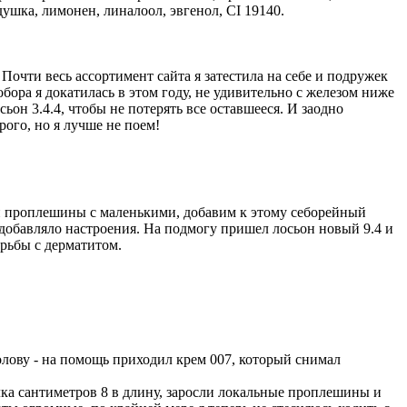
душка, лимонен, линалоол, эвгенол, СI 19140.
очти весь ассортимент сайта я затестила на себе и подружек
бора я докатилась в этом году, не удивительно с железом ниже
он 3.4.4, чтобы не потерять все оставшееся. И заодно
ого, но я лучше не поем!
а и проплешины с маленькими, добавим к этому себорейный
е добавляло настроения. На подмогу пришел лосьон новый 9.4 и
борьбы с дерматитом.
голову - на помощь приходил крем 007, который снимал
елка сантиметров 8 в длину, заросли локальные проплешины и