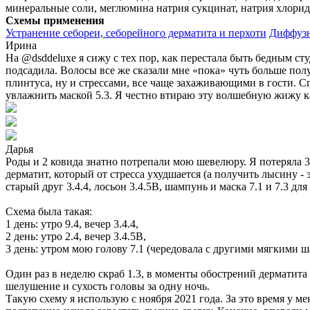
минеральные соли, меглюмина натрия сукцинат, натрия хлорид, 
Схемы применения
Устранение себореи, себорейного дерматита и перхоти
Диффузн
Ирина
На @dsddeluxe я сижу с тех пор, как перестала быть бедным с
подсадила. Волосы все же сказали мне «пока» чуть больше полу
плинтуса, ну и стрессами, все чаще захаживающими в гости. Сп
увлажнить маской 5.3. Я честно втираю эту волшебную жижу ка
Дарья
Роды и 2 ковида знатно потрепали мою шевелюру. Я потеряла 
дерматит, который от стресса ухудшается (а получить лысину -
старый друг 3.4.4, лосьон 3.4.5В, шампунь и маска 7.1 и 7.3 дл
Схема была такая:
1 день: утро 9.4, вечер 3.4.4,
2 день: утро 2.4, вечер 3.4.5В,
3 день: утром мою голову 7.1 (чередовала с другими мягкими 
Один раз в неделю скраб 1.3, в моменты обострений дерматита
шелушение и сухость головы за одну ночь.
Такую схему я использую с ноября 2021 года. За это время у 