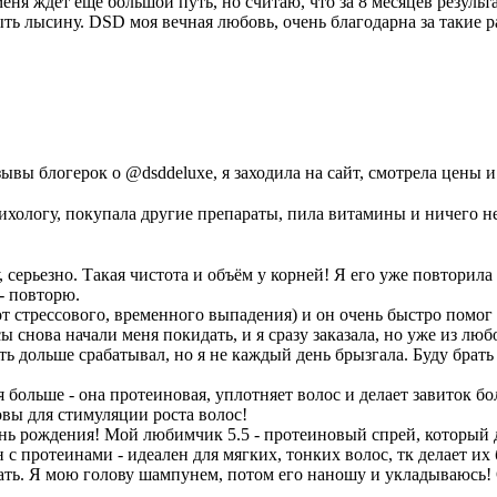
еня ждет еще большой путь, но считаю, что за 8 месяцев результ
ть лысину. DSD моя вечная любовь, очень благодарна за такие 
тзывы блогерок о @dsddeluxe, я заходила на сайт, смотрела цены
ихологу, покупала другие препараты, пила витамины и ничего не
серьезно. Такая чистота и объём у корней! Я его уже повторила
- повторю.
2 (от стрессового, временного выпадения) и он очень быстро помо
снова начали меня покидать, и я сразу заказала, но уже из люб
ь дольше срабатывал, но я не каждый день брызгала. Буду брать 
ся больше - она протеиновая, уплотняет волос и делает завиток 
овы для стимуляции роста волос!
 день рождения! Мой любимчик 5.5 - протеиновый спрей, который 
ин с протеинами - идеален для мягких, тонких волос, тк делает 
вать. Я мою голову шампунем, потом его наношу и укладываюсь! 