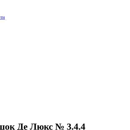
оти
шок Де Люкс № 3.4.4