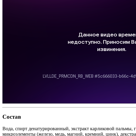
Состав
Вода, спирт денатурированный, экстракт карликовой пальмы,
микроэлементы (железо, медь, магний, кремний, цинк), декстра