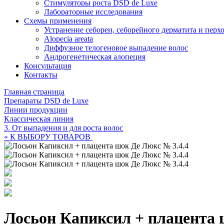
Стимуляторы роста DSD de Luxe
Лабораторные исследования
Схемы применения
Устранение себореи, себорейного дерматита и перх
Alopecia areata
Диффузное телогеновое выпадение волос
Андрогенетическая алопеция
Консультация
Контакты
Главная страница
Препараты DSD de Luxe
Линии продукции
Классическая линия
3. От выпадения и для роста волос
« К ВЫБОРУ ТОВАРОВ
Лосьон Капиксил + плацента 