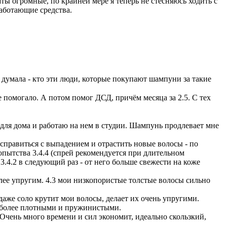
аты огромные, по крайней мере я теперь не стесняюсь ходить с
работающие средства.
 и думала - кто эти люди, которые покупают шампуни за такие
 помогало. А потом помог ДСД, причём месяца за 2.5. С тех
 для дома и работаю на нем в студии. Шампунь продлевает мне
г справиться с выпадением и отрастить новые волосы - по
опытства 3.4.4 (спрей рекомендуется при длительном
3.4.2 в следующий раз - от него больше свежести на коже
более упругим. 4.3 мои низкопористые толстые волосы сильно
даже соло крутит мои волосы, делает их очень упругими.
их более плотными и пружинистыми.
Очень много времени и сил экономит, идеально скользкий,