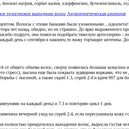
бензоат натрия, сорбат калия, хлорфенезин, бутиленгликоль, от
ое телогеновое выпадение волос
Андрогенетическая алопеция
тудентом. Волосы с этими банками были ухоженными…идеалити! П
тора лет назад, обидно, но не страшно. До ярко выраженного про
асибо подруге, она помогла подобрать тяжелую артиллерию - лось
ждый день с сентября и наконец то вижу торчащие антенны. Дор
3/4 от общего объема волос, сверху появилась большая залысин
 это стресс), лысина еще была покрыта зудящими корками, что н
я борьбы с лысиной, а также скраб 1.3, спрей 2.4 и крем 007 для 
шампунями на каждый день) и 7.3 и повторяю цикл 1 дня.
 заменяла вечерний уход на спрей 2.4, если пересушивала кожу 
меня полностью прекратилось выпадение волос, выросла густая ч