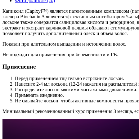
Фото до/после
(20)
Капиксил (Capixyl™) является патентованным комплексом (пат
клевера Biochanin A является эффективным ингибитором 5-альф
лосьоне также содержатся салициловая кислота и резорцино
экстракт и экстракт карликовой пальмы обладают стимулирующ
позволяет получить дополнительный блеск и объем волос.
Показан при длительном выпадении и истончении волос.
Не подходит для применения при беременности и ГВ.
Применение
Перед применением тщательно встряхните лосьон.
Нанесите 2-4 мл лосьона (12-24 нажатия на распылитель
Распределите лосьон мягкими массажными движениями.
Применять ежедневно.
Не смывайте лосьон, чтобы активные компоненты прояв
Минимальный рекомендованный курс применения 3 месяца, есл