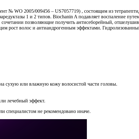
ент № WO 2005/009456 – US7057719) , состоящим из тетрапептид
аредуктазы 1 и 2 типов. Biochanin A подавляет воспаление пут
л, в сочетании позволяющие получить антисеборейный, отшелу
им рост волос и антиандрогенным эффектами. Гидролизованный 
) на сухую или влажную кожу волосистой части головы.
или лечебный эффект.
и специалистом не рекомендовано иначе.