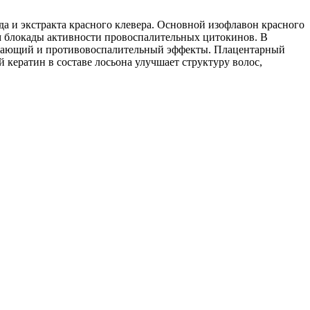
а и экстракта красного клевера. Основной изофлавон красного
ем блокады активности провоспалительных цитокинов. В
шивающий и противовоспалительный эффекты. Плацентарный
кератин в составе лосьона улучшает структуру волос,