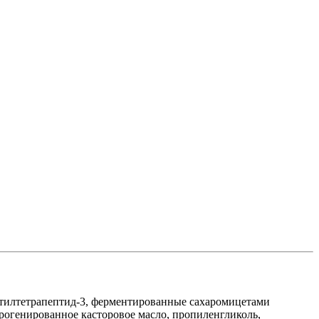
етилтетрапептид-3, ферментированные сахаромицетами
дрогенированное касторовое масло, пропиленгликоль,