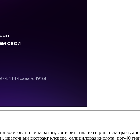
 гидролизованный кератин,глицерин, плацентарный экстракт, ац
н, цветочный экстракт клевера, салициловая кислота, пэг-40 ги