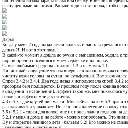
постепенно начала зарастать лысина сверху. Конечно, впереди м
распущенными волосами. Раньше ходила с хвостом, чтобы скры
Дарья
Когда у меня 2 года назад лезли волосы, и часто встречались о
деньги?!! И вот я этот людь!⠀
В какой-то момент я дошла до ручки с выпадением, ходила к тр
пор он прочно поселился в моем сердечке и на полке.⠀
Самые любимые средства - пилинг 1.3 и шампунь 1.1.
Пилинг даёт ощущение что ты впервые в жизни помыла голову, 
чистоту кожи головы на сутки, он сульфатный. Вот закончился 
Спреи 3.4.2 и 3.4.4. Два года назад я использовала спрей 3.4.
проборам был подшерсток. В прошлом году после ковида волосы 
выпадении и истончении). Эффект такой же, мне показалось чут
головы и эффекта мне достаточно.
4.3 и 5.3 - две крутейшие маски! Мне сейчас на кгм 5.3 нравит
разглаживает и увлажняет. Но ее плюс - нанесение на кожу гол
5.5 и 5.2.1 - спреи для волос, мне их присылали в подарок на
5.2.1 у меня и дома и на работе - можно попробовать. Это лив
Ну и открытие ленивого лета - бальзам 5.2! Его можно не смы
увлажняющий, с протеинами!