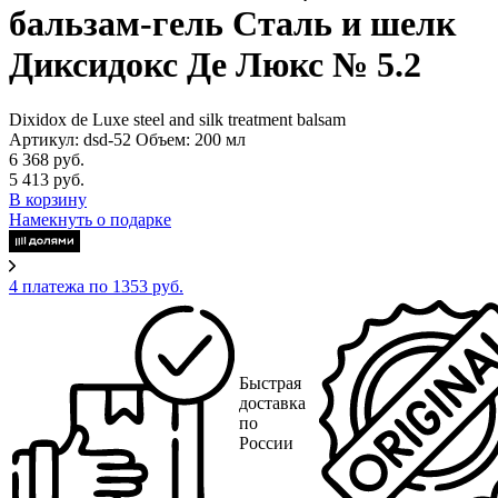
бальзам-гель Сталь и шелк
Диксидокс Де Люкс № 5.2
Dixidox de Luxe steel and silk treatment balsam
Артикул: dsd-52
Объем: 200 мл
6 368 руб.
5 413 руб.
В корзину
Намекнуть о подарке
4 платежа по 1353 руб.
Быстрая
доставка
по
России