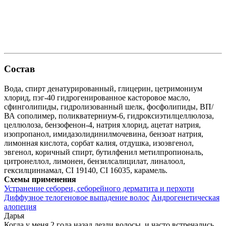
Состав
Вода, спирт денатурированный, глицерин, цетримониум
хлорид, пэг-40 гидрогенированное касторовое масло,
сфинголипиды, гидролизованный шелк, фосфолипиды, ВП/
ВА сополимер, поликватерниум-6, гидроксиэтилцеллюлоза,
целлюлоза, бензофенон-4, натрия хлорид, ацетат натрия,
изопропанол, имидазолидинилмочевина, бензоат натрия,
лимонная кислота, сорбат калия, отдушка, изоэвгенол,
эвгенол, коричный спирт, бутилфенил метилпропиональ,
цитронеллол, лимонен, бензилсалицилат, линалоол,
гексилциннамал, CI 19140, CI 16035, карамель.
Схемы применения
Устранение себореи, себорейного дерматита и перхоти
Диффузное телогеновое выпадение волос
Андрогенетическая
алопеция
Дарья
Когда у меня 2 года назад лезли волосы, и часто встречались