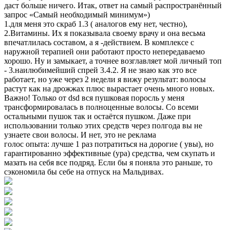
даст больше ничего. Итак, ответ на самый распространённый
запрос «Самый необходимый минимум»)
1.для меня это скраб 1.3 ( аналогов ему нет, честно),
2.Витамины. Их я показывала своему врачу и она весьма
впечатлилась составом, а я -действием. В комплексе с
наружной терапией они работают просто непередаваемо
хорошо. Ну и замыкает, а точнее возглавляет мой личный топ
- 3.наилюбимейший спрей 3.4.2. Я не знаю как это все
работает, но уже через 2 недели я вижу результат: волосы
растут как на дрожжах плюс вырастает очень много новых.
Важно! Только от dsd вся пушковая поросль у меня
трансформировалась в полноценные волосы. Со всеми
остальными пушок так и остаётся пушком. Даже при
использовании только этих средств через полгода вы не
узнаете свои волосы. И нет, это не реклама
голос опыта: лучше 1 раз потратиться на дорогие ( увы), но
гарантированно эффективные (ура) средства, чем скупать и
мазать на себя все подряд. Если бы я поняла это раньше, то
сэкономила бы себе на отпуск на Мальдивах.