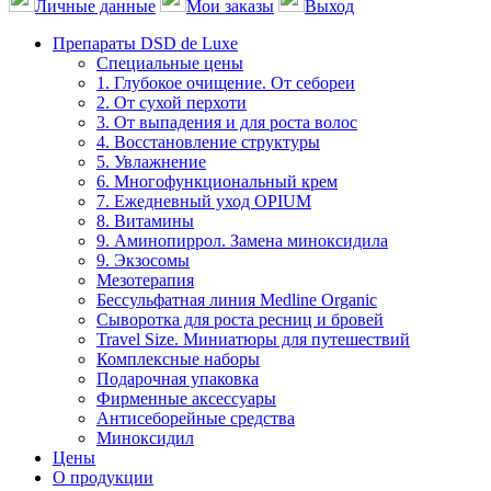
Личные данные
Мои заказы
Выход
Препараты DSD de Luxe
Специальные цены
1. Глубокое очищение. От себореи
2. От сухой перхоти
3. От выпадения и для роста волос
4. Восстановление структуры
5. Увлажнение
6. Многофункциональный крем
7. Ежедневный уход OPIUM
8. Витамины
9. Аминопиррол. Замена миноксидила
9. Экзосомы
Мезотерапия
Бессульфатная линия Medline Organic
Сыворотка для роста ресниц и бровей
Travel Size. Миниатюры для путешествий
Комплексные наборы
Подарочная упаковка
Фирменные аксессуары
Антисеборейные средства
Миноксидил
Цены
О продукции