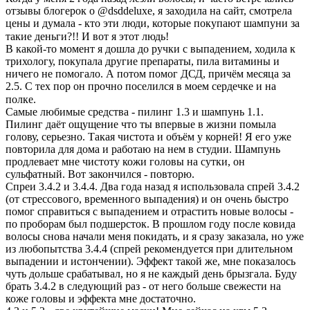
отзывы блогерок о @dsddeluxe, я заходила на сайт, смотрела
цены и думала - кто эти люди, которые покупают шампуни за
такие деньги?!! И вот я этот людь!⠀
В какой-то момент я дошла до ручки с выпадением, ходила к
трихологу, покупала другие препараты, пила витамины и
ничего не помогало. А потом помог ДСД, причём месяца за
2.5. С тех пор он прочно поселился в моем сердечке и на
полке.⠀
Самые любимые средства - пилинг 1.3 и шампунь 1.1.
Пилинг даёт ощущение что ты впервые в жизни помыла
голову, серьезно. Такая чистота и объём у корней! Я его уже
повторила для дома и работаю на нем в студии. Шампунь
продлевает мне чистоту кожи головы на сутки, он
сульфатный. Вот закончился - повторю.
Спреи 3.4.2 и 3.4.4. Два года назад я использовала спрей 3.4.2
(от стрессового, временного выпадения) и он очень быстро
помог справиться с выпадением и отрастить новые волосы -
по проборам был подшерсток. В прошлом году после ковида
волосы снова начали меня покидать, и я сразу заказала, но уже
из любопытства 3.4.4 (спрей рекомендуется при длительном
выпадении и истончении). Эффект такой же, мне показалось
чуть дольше срабатывал, но я не каждый день брызгала. Буду
брать 3.4.2 в следующий раз - от него больше свежести на
коже головы и эффекта мне достаточно.