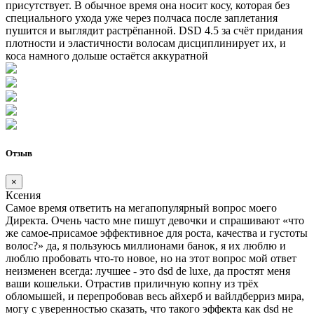
присутствует. В обычное время она носит косу, которая без
специального ухода уже через полчаса после заплетания
пушится и выглядит растрёпанной. DSD 4.5 за счёт придания
плотности и эластичности волосам дисциплинирует их, и
коса намного дольше остаётся аккуратной
Отзыв
×
Ксения
Самое время ответить на мегапопулярный вопрос моего
Директа. Очень часто мне пишут девочки и спрашивают «что
же самое-присамое эффективное для роста, качества и густоты
волос?» да, я пользуюсь миллионами банок, я их люблю и
люблю пробовать что-то новое, но на этот вопрос мой ответ
неизменен всегда: лучшее - это dsd de luxe, да простят меня
ваши кошельки. Отрастив приличную копну из трёх
обломышей, и перепробовав весь айхерб и вайлдберриз мира,
могу с уверенностью сказать, что такого эффекта как dsd не