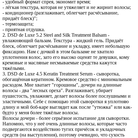
- удобный формат спрея, экономит время;
- лёгкая текстура, которая не утяжеляет и не жирнит волосы;
- кондиционер (разглаживает, облегчает расчёсывание,
придаёт блеск)";
- термозащита;
- приятная отдушка.
2. DSD de Luxe 5.2 Steel and Silk Treatment Balsam -
увлажняющий бальзам. Текстура - жидкий гель. Придаёт
блеск, облегчает расчёсывание и укладку, имеет небольшую
фиксацию. Нам с дочкой в этом бальзаме не хватило
уплотнения волос, зато его высоко оценят те девушки, кому
кремовые и масляные несмываемые средства кажутся
тяжёлыми.
3. DSD de Luxe 4.5 Keratin Treatment Serum - сыворотка,
обогащённая кератином. Кремовое средство с минимальным
расходом. Мне хватает "горошины", дочери на длинные
волосы - два "лесных ореха". Разглаживает, убирает
пушистость, увлажняет, делает волосы более послушными и
эластичными. Себе с помощью этой сыворотки я уплотняю
длину и мой боб-каре выглядит как после "утюжка" или как-
будто у меня более тяжёлые волосы.
Волосы дочери - более серьёзное испытание для сыворотки.
Напомню, что у неё очень длинные волосы, которые часто
подвергаются воздействию тугих причёсок и укладочных
средств (на выступления), поэтому очевидно, что сухость