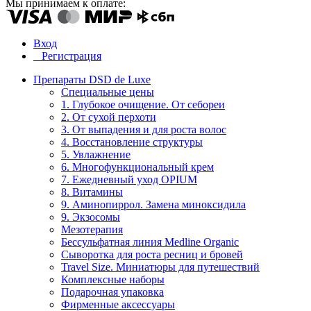
Мы принимаем к оплате:
Вход
Регистрация
Препараты DSD de Luxe
Специальные цены
1. Глубокое очищение. От себореи
2. От сухой перхоти
3. От выпадения и для роста волос
4. Восстановление структуры
5. Увлажнение
6. Многофункциональный крем
7. Ежедневный уход OPIUM
8. Витамины
9. Аминопиррол. Замена миноксидила
9. Экзосомы
Мезотерапия
Бессульфатная линия Medline Organic
Сыворотка для роста ресниц и бровей
Travel Size. Миниатюры для путешествий
Комплексные наборы
Подарочная упаковка
Фирменные аксессуары