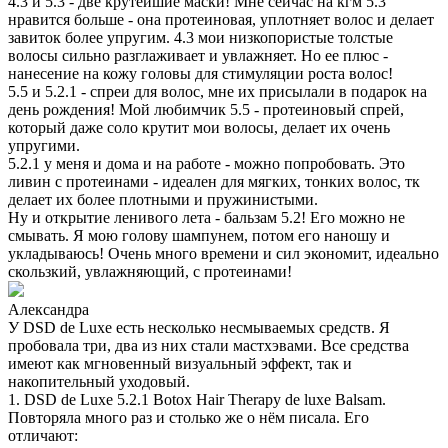
4.3 и 5.3 - две крутейшие маски! Мне сейчас на кгм 5.3
нравится больше - она протеиновая, уплотняет волос и делает
завиток более упругим. 4.3 мои низкопористые толстые
волосы сильно разглаживает и увлажняет. Но ее плюс -
нанесение на кожу головы для стимуляции роста волос!
5.5 и 5.2.1 - спреи для волос, мне их присылали в подарок на
день рождения! Мой любимчик 5.5 - протеиновый спрей,
который даже соло крутит мои волосы, делает их очень
упругими.
5.2.1 у меня и дома и на работе - можно попробовать. Это
ливин с протеинами - идеален для мягких, тонких волос, тк
делает их более плотными и пружинистыми.
Ну и открытие ленивого лета - бальзам 5.2! Его можно не
смывать. Я мою голову шампунем, потом его наношу и
укладываюсь! Очень много времени и сил экономит, идеально
скользкий, увлажняющий, с протеинами!
Александра
У DSD de Luxe есть несколько несмываемых средств. Я
пробовала три, два из них стали мастхэвами. Все средства
имеют как мгновенный визуальный эффект, так и
накопительный уходовый.
1. DSD de Luxe 5.2.1 Botox Hair Therapy de luxe Balsam.
Повторяла много раз и столько же о нём писала. Его
отличают: