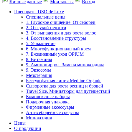
Личные данные
Мои заказы
Выход
Препараты DSD de Luxe
Специальные цены
1. Глубокое очищение. От себореи
2. От сухой перхоти
3. От выпадения и для роста волос
4. Восстановление структуры
5. Увлажнение
6. Многофункциональный крем
7. Ежедневный уход OPIUM
8. Витамины
9. Аминопиррол. Замена миноксидила
9. Экзосомы
Мезотерапия
Бессульфатная линия Medline Organic
Сыворотка для роста ресниц и бровей
Travel Size. Миниатюры для путешествий
Комплексные наборы
Подарочная упаковка
Фирменные аксессуары
Антисеборейные средства
Миноксидил
Цены
О продукции