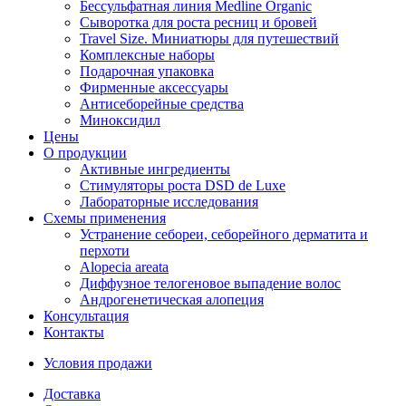
Бессульфатная линия Medline Organic
Сыворотка для роста ресниц и бровей
Travel Size. Миниатюры для путешествий
Комплексные наборы
Подарочная упаковка
Фирменные аксессуары
Антисеборейные средства
Миноксидил
Цены
О продукции
Активные ингредиенты
Стимуляторы роста DSD de Luxe
Лабораторные исследования
Схемы применения
Устранение себореи, себорейного дерматита и
перхоти
Alopecia areata
Диффузное телогеновое выпадение волос
Андрогенетическая алопеция
Консультация
Контакты
Условия продажи
Доставка