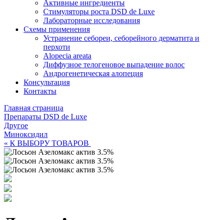
Активные ингредиенты
Стимуляторы роста DSD de Luxe
Лабораторные исследования
Схемы применения
Устранение себореи, себорейного дерматита и
перхоти
Alopecia areata
Диффузное телогеновое выпадение волос
Андрогенетическая алопеция
Консультация
Контакты
Главная страница
Препараты DSD de Luxe
Другое
Миноксидил
« К ВЫБОРУ ТОВАРОВ