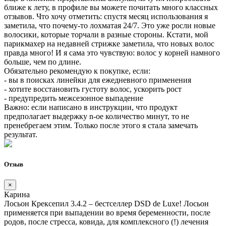
ближе к лету, в профиле вы можете почитать много классных
отзывов. Что хочу отметить: спустя месяц использования я
заметила, что почему-то лохматая 24/7. Это уже росли новые
волосики, которые торчали в разные стороны. Кстати, мой
парикмахер на недавней стрижке заметила, что новых волос
правда много! И я сама это чувствую: волос у корней намного
больше, чем по длине.
Обязательно рекомендую к покупке, если:
- вы в поисках линейки для ежедневного применения
- хотите восстановить густоту волос, ускорить рост
- предупредить межсезонное выпадение
Важно: если написано в инструкции, что продукт
предполагает выдержку n-ое количество минут, то не
пренебрегаем этим. Только после этого я стала замечать
результат.
Отзыв
×
Карина
Лосьон Крексепил 3.4.2 – бестселлер DSD de Luxe! Лосьон
применяется при выпадении во время беременности, после
родов, после стресса, ковида, для комплексного (!) лечения