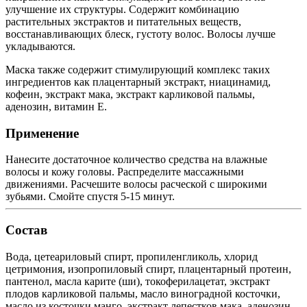
улучшение их структуры. Содержит комбинацию
растительных экстрактов и питательных веществ,
восстанавливающих блеск, густоту волос. Волосы лучше
укладываются.
Маска также содержит стимулирующий комплекс таких
ингредиентов как плацентарный экстракт, ниацинамид,
кофеин, экстракт мака, экстракт карликовой пальмы,
аденозин, витамин E.
Применение
Нанесите достаточное количество средства на влажные
волосы и кожу головы. Распределите массажными
движениями. Расчешите волосы расческой с широкими
зубьями. Смойте спустя 5-15 минут.
Состав
Вода, цетеариловый спирт, пропиленгликоль, хлорид
цетримония, изопропиловый спирт, плацентарный протеин,
пантенол, масла карите (ши), токоферилацетат, экстракт
плодов карликовой пальмы, масло виноградной косточки,
масло из косточки манго, экстракт лепестков мака, аденозин,