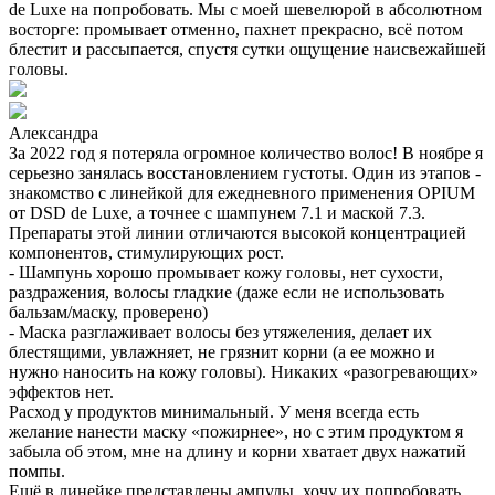
de Luxe на попробовать. Мы с моей шевелюрой в абсолютном
восторге: промывает отменно, пахнет прекрасно, всё потом
блестит и рассыпается, спустя сутки ощущение наисвежайшей
головы.
Александра
За 2022 год я потеряла огромное количество волос! В ноябре я
серьезно занялась восстановлением густоты. Один из этапов -
знакомство с линейкой для ежедневного применения OPIUM
от DSD de Luxe, а точнее с шампунем 7.1 и маской 7.3.
Препараты этой линии отличаются высокой концентрацией
компонентов, стимулирующих рост.
- Шампунь хорошо промывает кожу головы, нет сухости,
раздражения, волосы гладкие (даже если не использовать
бальзам/маску, проверено)
- Маска разглаживает волосы без утяжеления, делает их
блестящими, увлажняет, не грязнит корни (а ее можно и
нужно наносить на кожу головы). Никаких «разогревающих»
эффектов нет.
Расход у продуктов минимальный. У меня всегда есть
желание нанести маску «пожирнее», но с этим продуктом я
забыла об этом, мне на длину и корни хватает двух нажатий
помпы.
Ещё в линейке представлены ампулы, хочу их попробовать