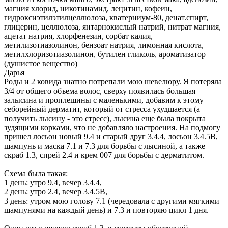
магния хлорид, никотинамид, лецитин, кофеин,
гидроксиэтилэтилцеллюлоза, кватерниум-80, денат.спирт,
глицерин, целлюлоза, янтарнокислый натрий, нитрат магния,
ацетат натрия, хлорфенезин, сорбат калия,
метилизотиазолинон, бензоат натрия, лимонная кислота,
метилхлоризотиазолинон, бутилен гликоль, ароматизатор
(душистое вещество)
Дарья
Роды и 2 ковида знатно потрепали мою шевелюру. Я потеряла
3/4 от общего объема волос, сверху появилась большая
залысина и проплешины с маленькими, добавим к этому
себорейный дерматит, который от стресса ухудшается (а
получить лысину - это стресс), лысина еще была покрыта
зудящими корками, что не добавляло настроения. На подмогу
пришел лосьон новый 9.4 и старый друг 3.4.4, лосьон 3.4.5В,
шампунь и маска 7.1 и 7.3 для борьбы с лысиной, а также
скраб 1.3, спрей 2.4 и крем 007 для борьбы с дерматитом.
Схема была такая:
1 день: утро 9.4, вечер 3.4.4,
2 день: утро 2.4, вечер 3.4.5В,
3 день: утром мою голову 7.1 (чередовала с другими мягкими
шампунями на каждый день) и 7.3 и повторяю цикл 1 дня.