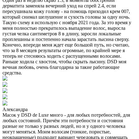
Один раз в неделю скраб 1.3, в моменты обострений
дерматита заменяла вечерний уход на спрей 2.4, если
пересушивала кожу голову - на помощь приходил крем 007,
который снимал шелушение и сухость головы за одну ночь.
Такую схему я использую с ноября 2021 года. За это время у
меня полностью прекратилось выпадение волос, выросла
густая челка сантиметров 8 в длину, заросли локальные
проплешины и постепенно начала зарастать лысина сверху.
Конечно, впереди меня ждет еще большой путь, но считаю,
что за 8 месяцев результаты огромные, по крайней мере я
теперь не стесняюсь ходить с распущенными волосами.
Раньше ходила с хвостом, чтобы скрыть лысину. DSD моя
вечная любовь, очень благодарна за такие работающие
средства.
Александра
Масок у DSD de Luxe много - для любых потребностей, для
любых состояний. Причём эти потребности и состояния
разные не только у разных людей, но и у одного человека
могут меняться. Моим волосам (тонкие, пористые,
неокрашенные) подходит вариант чередовать и совмещать