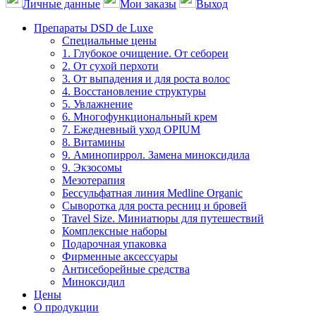
Личные данные
Мои заказы
Выход
Препараты DSD de Luxe
Специальные цены
1. Глубокое очищение. От себореи
2. От сухой перхоти
3. От выпадения и для роста волос
4. Восстановление структуры
5. Увлажнение
6. Многофункциональный крем
7. Ежедневный уход OPIUM
8. Витамины
9. Аминопиррол. Замена миноксидила
9. Экзосомы
Мезотерапия
Бессульфатная линия Medline Organic
Сыворотка для роста ресниц и бровей
Travel Size. Миниатюры для путешествий
Комплексные наборы
Подарочная упаковка
Фирменные аксессуары
Антисеборейные средства
Миноксидил
Цены
О продукции