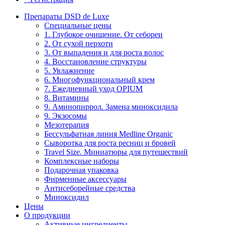
Препараты DSD de Luxe
Специальные цены
1. Глубокое очищение. От себореи
2. От сухой перхоти
3. От выпадения и для роста волос
4. Восстановление структуры
5. Увлажнение
6. Многофункциональный крем
7. Ежедневный уход OPIUM
8. Витамины
9. Аминопиррол. Замена миноксидила
9. Экзосомы
Мезотерапия
Бессульфатная линия Medline Organic
Сыворотка для роста ресниц и бровей
Travel Size. Миниатюры для путешествий
Комплексные наборы
Подарочная упаковка
Фирменные аксессуары
Антисеборейные средства
Миноксидил
Цены
О продукции
Активные ингредиенты