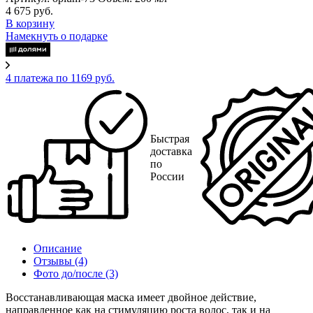
4 675 руб.
В корзину
Намекнуть о подарке
4 платежа по 1169 руб.
Быстрая
доставка
по
России
Описание
Отзывы
(4)
Фото до/после
(3)
Восстанавливающая маска имеет двойное действие,
направленное как на стимуляцию роста волос, так и на