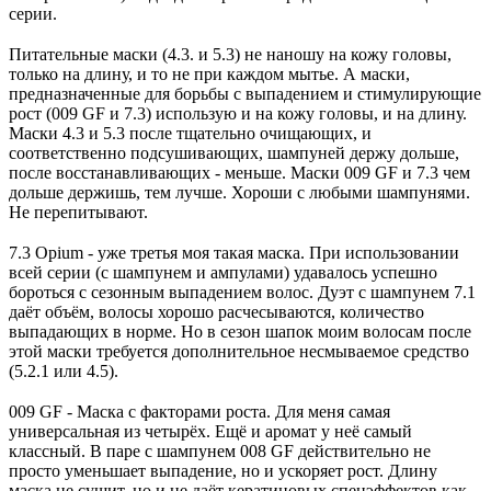
серии.
⠀
Питательные маски (4.3. и 5.3) не наношу на кожу головы,
только на длину, и то не при каждом мытье. А маски,
предназначенные для борьбы с выпадением и стимулирующие
рост (009 GF и 7.3) использую и на кожу головы, и на длину.
Маски 4.3 и 5.3 после тщательно очищающих, и
соответственно подсушивающих, шампуней держу дольше,
после восстанавливающих - меньше. Маски 009 GF и 7.3 чем
дольше держишь, тем лучше. Хороши с любыми шампунями.
Не перепитывают.
⠀
7.3 Opium - уже третья моя такая маска. При использовании
всей серии (с шампунем и ампулами) удавалось успешно
бороться с сезонным выпадением волос. Дуэт с шампунем 7.1
даёт объём, волосы хорошо расчесываются, количество
выпадающих в норме. Но в сезон шапок моим волосам после
этой маски требуется дополнительное несмываемое средство
(5.2.1 или 4.5).
⠀
009 GF - Маска c факторами роста. Для меня самая
универсальная из четырёх. Ещё и аромат у неё самый
классный. В паре с шампунем 008 GF действительно не
просто уменьшает выпадение, но и ускоряет рост. Длину
маска не сушит, но и не даёт кератиновых спецэффектов как