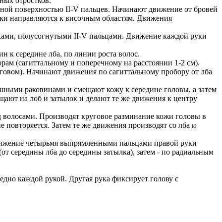
ных отростков.
ной поверхностью II-V пальцев. Начинают движение от бровей
руки направляются к височным областям. Движения
уками, полусогнутыми II-V пальцами. Движение каждой руки
 к середине лба, по линии роста волос.
рам (сагиттальному и поперечному на расстоянии 1-2 см).
говом). Начинают движения по сагиттальному пробору от лба
шными раковинами и смещают кожу к середине головы, а затем
ают на лоб и затылок и делают те же движения к центру
д волосами. Производят круговое разминание кожи головы в
 повторяется. Затем те же движения производят со лба и
движение четырьмя выпрямленными пальцами правой руки
(от середины лба до середины затылка), затем - по радиальным
дно каждой рукой. Другая рука фиксирует голову с