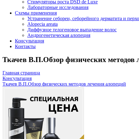
Стимуляторы роста DSD de Luxe
Лабораторные исследования
Схемы применения
Устранение себореи, себорейного дерматита и перх
Alopecia areata
Диффузное телогеновое выпадение волос
Андрогенетическая алопеция
Консультация
Контакты
Ткачев В.П.Обзор физических методов 
Главная страница
Консультация
Ткачев В.П.Обзор физических методов лечения алопеций