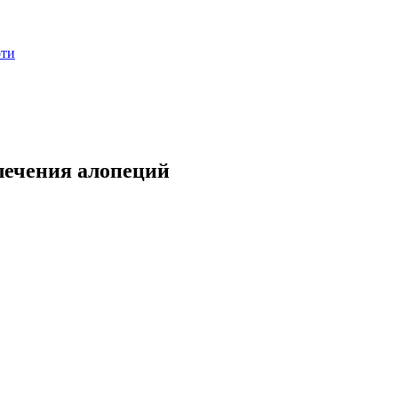
оти
лечения алопеций