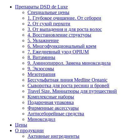
Препараты DSD de Luxe
Специальные цены
1. Глубокое очищение. От себореи
2. От сухой перхоти
3. От выпадения и для роста волос
4. Восстановление структуры
5. Увлажнение
6. Многофункциональный крем
7. Ежедневный уход OPIUM
8. Витамины
9. Аминопиррол. Замена миноксидила
9. Экзосомы
Мезотерапия
Бессульфатная линия Medline Organic
Сыворотка для роста ресниц и бровей
Travel Size. Миниатюры для путешествий
Комплексные наборы
Подарочная упаковка
Фирменные аксессуары
Антисеборейные средства
Миноксидил
Цены
О продукции
Активные ингредиенты