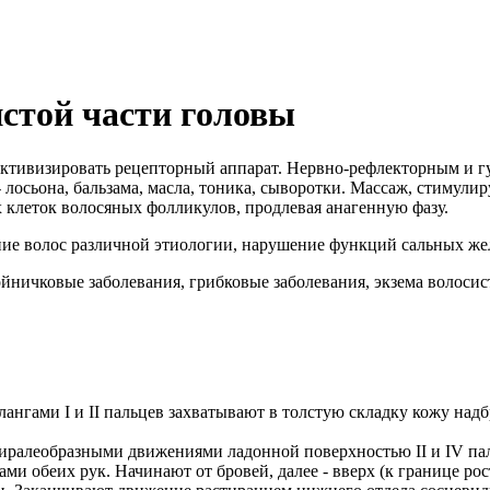
стой части головы
ктивизировать рецепторный аппарат. Нервно-рефлекторным и г
- лосьона, бальзама, масла, тоника, сыворотки. Массаж, стимул
клеток волосяных фолликулов, продлевая анагенную фазу.
ние волос различной этиологии, нарушение функций сальных же
йничковые заболевания, грибковые заболевания, экзема волосис
ангами I и II пальцев захватывают в толстую складку кожу над
иралеобразными движениями ладонной поверхностью II и IV пал
ми обеих рук. Начинают от бровей, далее - вверх (к границе рос