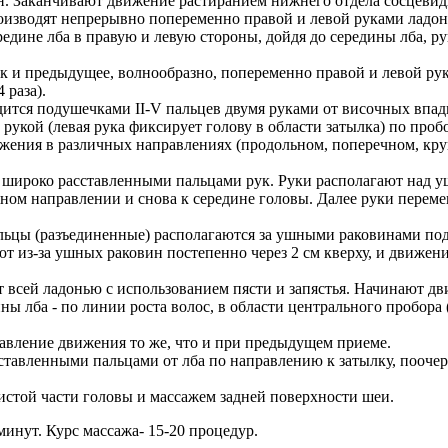
ин. Заканчивают движение растиранием нижнего отдела сосцевид
оизводят непрерывно попеременно правой и левой руками ладон
ередине лба в правую и левую стороны, дойдя до середины лба, 
ак и предыдущее, волнообразно, попеременно правой и левой р
 раза).
ится подушечками II-V пальцев двумя руками от височных впадин
укой (левая рука фиксирует голову в области затылка) по пробо
жения в различных направлениях (продольном, поперечном, кру
 широко расставленными пальцами рук. Руки располагают над у
ом направлении и снова к середине головы. Далее руки перемещ
альцы (разъединенные) располагаются за ушными раковинами по
 из-за ушных раковин постепенно через 2 см кверху, и движение
 всей ладонью с использованием пясти и запястья. Начинают 
ны лба - по линии роста волос, в области центрального пробора 
авление движения то же, что и при предыдущем приеме.
тавленными пальцами от лба по направлению к затылку, поочере
истой части головы и массажем задней поверхности шеи.
инут. Курс массажа- 15-20 процедур.