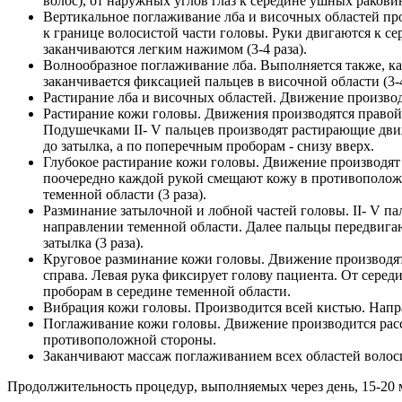
волос), от наружных углов глаз к середине ушных раков
Вертикальное поглаживание лба и височных областей пр
к границе волосистой части головы. Руки двигаются к с
заканчиваются легким нажимом (3-4 раза).
Волнообразное поглаживание лба. Выполняется также, к
заканчивается фиксацией пальцев в височной области (3-4
Растирание лба и височных областей. Движение производ
Растирание кожи головы. Движения производятся правой р
Подушечками II- V пальцев производят растирающие дви
до затылка, а по поперечным проборам - снизу вверх.
Глубокое растирание кожи головы. Движение производят
поочередно каждой рукой смещают кожу в противоположн
теменной области (3 раза).
Разминание затылочной и лобной частей головы. II- V п
направлении теменной области. Далее пальцы передвигают
затылка (3 раза).
Круговое разминание кожи головы. Движение производят
справа. Левая рука фиксирует голову пациента. От середи
проборам в середине теменной области.
Вибрация кожи головы. Производится всей кистью. Напр
Поглаживание кожи головы. Движение производится расс
противоположной стороны.
Заканчивают массаж поглаживанием всех областей волос
Продолжительность процедур, выполняемых через день, 15-20 м