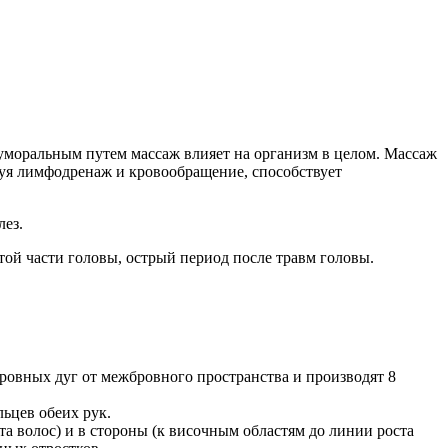
уморальным путем массаж влияет на организм в целом. Массаж
ируя лимфодренаж и кровообращение, способствует
лез.
той части головы, острый период после травм головы.
бровных дуг от межбровного пространства и производят 8
ьцев обеих рук.
та волос) и в стороны (к височным областям до линии роста