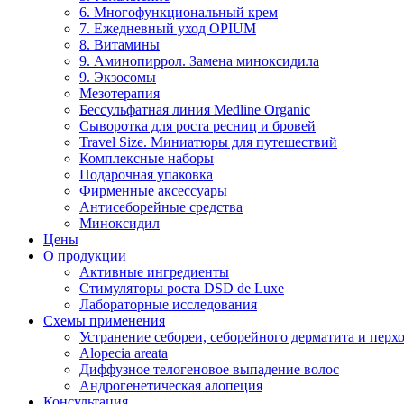
6. Многофункциональный крем
7. Ежедневный уход OPIUM
8. Витамины
9. Аминопиррол. Замена миноксидила
9. Экзосомы
Мезотерапия
Бессульфатная линия Medline Organic
Сыворотка для роста ресниц и бровей
Travel Size. Миниатюры для путешествий
Комплексные наборы
Подарочная упаковка
Фирменные аксессуары
Антисеборейные средства
Миноксидил
Цены
О продукции
Активные ингредиенты
Стимуляторы роста DSD de Luxe
Лабораторные исследования
Схемы применения
Устранение себореи, себорейного дерматита и перх
Alopecia areata
Диффузное телогеновое выпадение волос
Андрогенетическая алопеция
Консультация