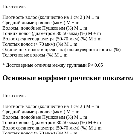
Показатель
Плотность волос (количество на 1 см 2 ) M ± m
Средний диаметр волос (мкм.) M ± m
Волосы, подобные Пушковым (%) M ± m
Тонких волос (диаметром 30-50 мкм) (%) M ± m
Волос среднего диаметра (50-70 мкм) (%) M ± m
Толстых волос (> 70 мкм) (%) M ± m
Одиночных волос в пределах фолликулярного юнита (%)
Телогеновые волосы (%) M ± m
* Достоверные отличия между группами P< 0,05
Основные морфометрические показатели
Показатель
Плотность волос (количество на 1 см 2 ) M ± m
Средний диаметр волос (мкм.) M ± m
Волосы, подобные Пушковым (%) M ± m
Тонких волос (диаметром 30-50 мкм) (%) M ± m
Волос среднего диаметра (50-70 мкм) (%) M ± m
Толстых волос (> 70 мкм) (%) M ± m