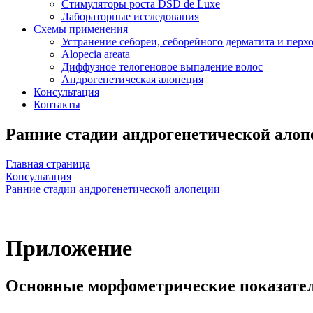
Стимуляторы роста DSD de Luxe
Лабораторные исследования
Схемы применения
Устранение себореи, себорейного дерматита и перх
Alopecia areata
Диффузное телогеновое выпадение волос
Андрогенетическая алопеция
Консультация
Контакты
Ранние стадии андрогенетической ало
Главная страница
Консультация
Ранние стадии андрогенетической алопеции
Приложение
Основные морфометрические показатели