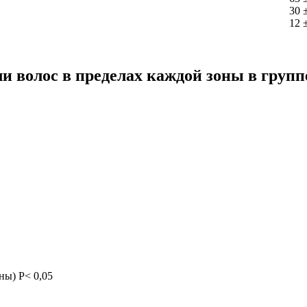
30 
12 
 волос в пределах каждой зоны в группе
ны) P< 0,05