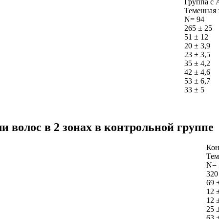
Группа с
Теменная 
N= 94
265 ± 25
51 ± 12
20 ± 3,9
23 ± 3,5
35 ± 4,2
42 ± 4,6
53 ± 6,7
33 ± 5
 волос в 2 зонах в контрольной группе
Кон
Тем
N= 
320
69 
12 
12 
25 
63 