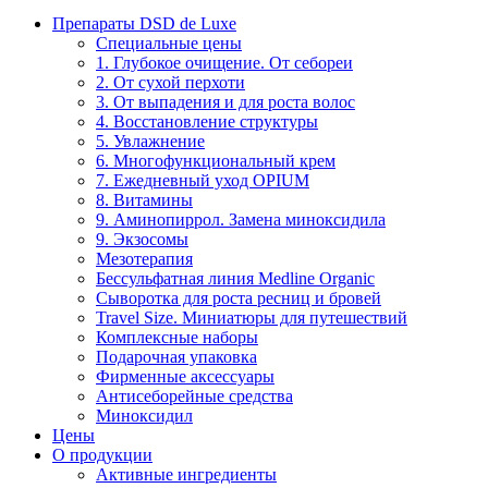
Препараты DSD de Luxe
Специальные цены
1. Глубокое очищение. От себореи
2. От сухой перхоти
3. От выпадения и для роста волос
4. Восстановление структуры
5. Увлажнение
6. Многофункциональный крем
7. Ежедневный уход OPIUM
8. Витамины
9. Аминопиррол. Замена миноксидила
9. Экзосомы
Мезотерапия
Бессульфатная линия Medline Organic
Сыворотка для роста ресниц и бровей
Travel Size. Миниатюры для путешествий
Комплексные наборы
Подарочная упаковка
Фирменные аксессуары
Антисеборейные средства
Миноксидил
Цены
О продукции
Активные ингредиенты