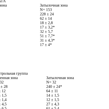
 АГА
зона
Затылочная зона
N= 153
228 ± 24
62 ± 14
18 ± 2,8
17 ± 3,2*
32 ± 5,7
51 ± 7,7*
31 ± 4,3*
17 ± 4*
трольная группа
енная зона
Затылочная зона
32
N= 32
 ± 28
240 ± 24*
± 12
64 ± 11
± 1,5
14 ± 1,5
± 1,4
12 ± 1,5
± 4,5
27 ± 4,3
± 6,5
61 ± 5,4