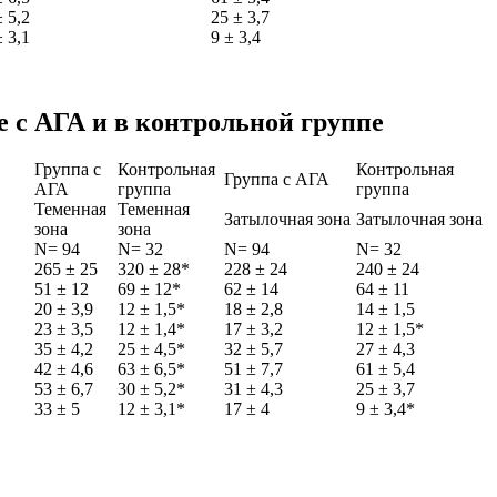
± 5,2
25 ± 3,7
± 3,1
9 ± 3,4
 с АГА и в контрольной группе
Группа с
Контрольная
Контрольная
Группа с АГА
АГА
группа
группа
Теменная
Теменная
Затылочная зона
Затылочная зона
зона
зона
N= 94
N= 32
N= 94
N= 32
265 ± 25
320 ± 28*
228 ± 24
240 ± 24
51 ± 12
69 ± 12*
62 ± 14
64 ± 11
20 ± 3,9
12 ± 1,5*
18 ± 2,8
14 ± 1,5
23 ± 3,5
12 ± 1,4*
17 ± 3,2
12 ± 1,5*
35 ± 4,2
25 ± 4,5*
32 ± 5,7
27 ± 4,3
42 ± 4,6
63 ± 6,5*
51 ± 7,7
61 ± 5,4
53 ± 6,7
30 ± 5,2*
31 ± 4,3
25 ± 3,7
33 ± 5
12 ± 3,1*
17 ± 4
9 ± 3,4*