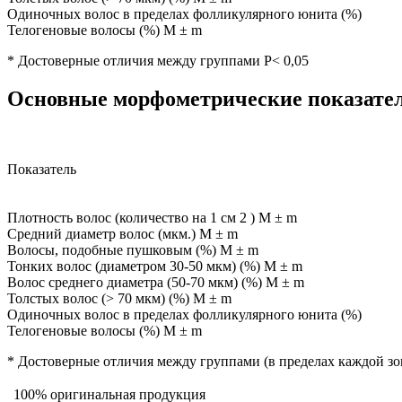
Одиночных волос в пределах фолликулярного юнита (%)
Телогеновые волосы (%) M ± m
* Достоверные отличия между группами P< 0,05
Основные морфометрические показатели
Показатель
Плотность волос (количество на 1 см 2 ) M ± m
Средний диаметр волос (мкм.) M ± m
Волосы, подобные пушковым (%) M ± m
Тонких волос (диаметром 30-50 мкм) (%) M ± m
Волос среднего диаметра (50-70 мкм) (%) M ± m
Толстых волос (> 70 мкм) (%) M ± m
Одиночных волос в пределах фолликулярного юнита (%)
Телогеновые волосы (%) M ± m
* Достоверные отличия между группами (в пределах каждой зо
100% оригинальная продукция