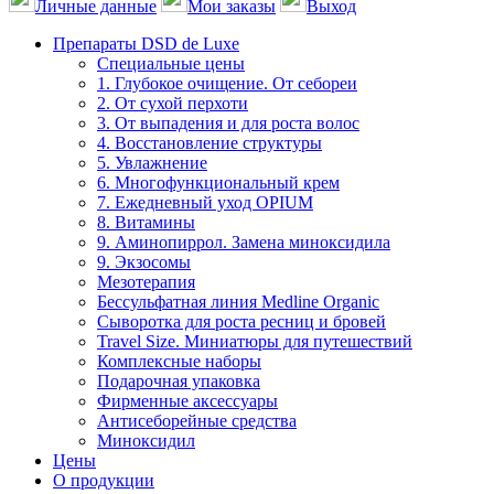
Личные данные
Мои заказы
Выход
Препараты DSD de Luxe
Специальные цены
1. Глубокое очищение. От себореи
2. От сухой перхоти
3. От выпадения и для роста волос
4. Восстановление структуры
5. Увлажнение
6. Многофункциональный крем
7. Ежедневный уход OPIUM
8. Витамины
9. Аминопиррол. Замена миноксидила
9. Экзосомы
Мезотерапия
Бессульфатная линия Medline Organic
Сыворотка для роста ресниц и бровей
Travel Size. Миниатюры для путешествий
Комплексные наборы
Подарочная упаковка
Фирменные аксессуары
Антисеборейные средства
Миноксидил
Цены
О продукции