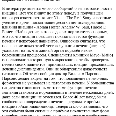
В литературе имеется много сообщений о гепатотоксичности
ниацина. Вот что пишут по этому поводу в получившей
широкую известность книге Niacin: The Real Story известные
ученые и врачи, посвятившие десятки лет исследованиям
влияния ниацина - Abram Hoffer, Andrew W. Saul, Harold D.
Foster: «Наблюдение, которое до сих пор является спорным,
это то, что ниацин повышает показатели тестов функции
печени у некоторых пациентов. Ошибочно считается, что
повышение показателей тестов функции печени (алс, аст)
указывает на то, что данный орган поражён неким
болезненным процессом. Специалисты клиники Mayo (Майо)
использовали электронную микроскопию, чтобы проверить
печень своих пациентов, принимавших ниацин, проходивших
лечение дислипидемии. Они не обнаружили доказательств
патологии. Об этом сообщил доктор Виллиам Парсонс.
Парсонс делает акцент на том, что повышение печеночных
ферментов не указывает на патологию печени. У большинства
пациентов с повышенными тестами функции печени
значения становятся нормальными в течение нескольких дней,
даже если ниаицин не отменялся. Более 40 лет назад были
сообщения о повреждении печени в результате приёма
ниацина и/или ниацинамида. Теперь стало очевидным, что
эти события были связаны с приёмом некачественных форм
модифицированного ниацина замедленного высвобождения.