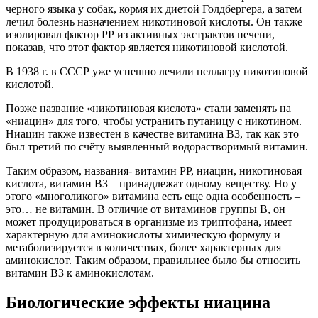
черного языка у собак, кормя их диетой Голдбергера, а затем
лечил болезнь назначением никотиновой кислоты. Он также
изолировал фактор РР из активных экстрактов печени,
показав, что этот фактор является никотиновой кислотой.
В 1938 г. в СССР уже успешно лечили пеллагру никотиновой
кислотой.
Позже название «никотиновая кислота» стали заменять на
«ниацин» для того, чтобы устранить путаницу с никотином.
Ниацин также известен в качестве витамина В3, так как это
был третий по счёту выявленный водорастворимый витамин.
Таким образом, названия- витамин PP, ниацин, никотиновая
кислота, витамин В3 – принадлежат одному веществу. Но у
этого «многоликого» витамина есть еще одна особенность –
это… не витамин. В отличие от витаминов группы В, он
может продуцироваться в организме из триптофана, имеет
характерную для аминокислоты химическую формулу и
метаболизируется в количествах, более характерных для
аминокислот. Таким образом, правильнее было бы относить
витамин В3 к аминокислотам.
Биологические эффекты ниацина