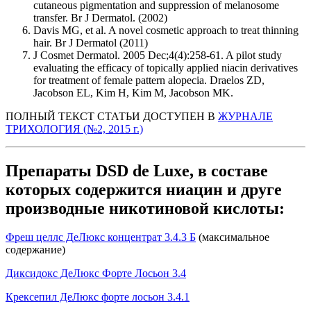
cutaneous pigmentation and suppression of melanosome
transfer. Br J Dermatol. (2002)
Davis MG, et al. A novel cosmetic approach to treat thinning
hair. Br J Dermatol (2011)
J Cosmet Dermatol. 2005 Dec;4(4):258-61. A pilot study
evaluating the efficacy of topically applied niacin derivatives
for treatment of female pattern alopecia. Draelos ZD,
Jacobson EL, Kim H, Kim M, Jacobson MK.
ПОЛНЫЙ ТЕКСТ СТАТЬИ ДОСТУПЕН В
ЖУРНАЛЕ
ТРИХОЛОГИЯ (№2, 2015 г.)
Препараты DSD de Luxe, в составе
которых содержится ниацин и друге
производные никотиновой кислоты:
Фреш целлс ДеЛюкс концентрат 3.4.3 Б
(максимальное
содержание)
Диксидокс ДеЛюкс Форте Лосьон 3.4
Крексепил ДеЛюкс форте лосьон 3.4.1