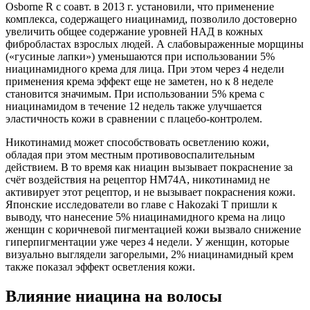
Osborne R с соавт. в 2013 г. установили, что применение
комплекса, содержащего ниацинамид, позволило достоверно
увеличить общее содержание уровней НАД в кожных
фибробластах взрослых людей. А слабовыраженные морщины
(«гусиные лапки») уменьшаются при использовании 5%
ниацинамидного крема для лица. При этом через 4 недели
применения крема эффект еще не заметен, но к 8 неделе
становится значимым. При использовании 5% крема с
ниацинамидом в течение 12 недель также улучшается
эластичность кожи в сравнении с плацебо-контролем.
Никотинамид может способствовать осветлению кожи,
обладая при этом местным противовоспалительным
действием. В то время как ниацин вызывает покраснение за
счёт воздействия на рецептор HM74A, никотинамид не
активирует этот рецептор, и не вызывает покраснения кожи.
Японские исследователи во главе с Hakozaki T пришли к
выводу, что нанесение 5% ниацинамидного крема на лицо
женщин с коричневой пигментацией кожи вызвало снижение
гиперпигментации уже через 4 недели. У женщин, которые
визуально выглядели загорелыми, 2% ниацинамидный крем
также показал эффект осветления кожи.
Влияние ниацина на волосы