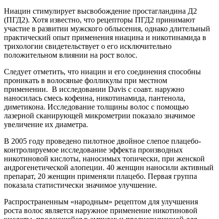
Ниацин стимулирует высвобождение простагландина Д2
(ПГД2). Хотя известно, что рецепторы ПГД2 принимают
участие в развитии мужского облысения, однако длительный
практический опыт применения ниацина и никотинамида в
трихологии свидетельствует о его исключительно
положительном влиянии на рост волос.
Следует отметить, что ниацин и его соединения способны
проникать в волосяные фолликулы при местном
применении. В исследовании Davis c cоавт. наружно
наносилась смесь кофеина, никотинамида, пантенола,
диметикона. Исследование толщины волос с помощью
лазерной сканирующей микрометрии показало значимое
увеличение их диаметра.
В 2005 году проведено пилотное двойное слепое плацебо-
контролируемое исследование эффекта производных
никотиновой кислоты, наносимых топически, при женской
андрогенетической алопеции. 40 женщин наносили активный
препарат, 20 женщин применяли плацебо. Первая группа
показала статистически значимое улучшение.
Распространенным «народным» рецептом для улучшения
роста волос является наружное применение никотиновой