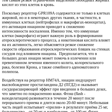
тем самым резкое ограничение выделения свободных жирных
кислот из этих клеток в кровь.
Поскольку рецептор GPR109A содержится не только в клетках
жировой, но и в некоторых других тканях, в частности, в
иммунных клетках (нейтрофилах и макрофагах-моноцитах),
его активация ниацином приводит к снижению
интенсивности воспаления. Именно тем, что иммунные
клетки (макрофаги) играют важную роль в формировании
атеросклеротического процесса, а никотиновая кислота влияет
на их активность, легко объясняется резкое снижение
скорости образования атеросклеротических бляшек на стенках
сосудов под влиянием ниацина. Предполагается, что в
больших дозах ниацин может помочь в излечении или
превентивном лечении язвенного колита, колоректального
рака, болезни Крона, а также семейного аденоматозного
полипоза.
Воздействуя на рецептор HM74A, ниацин индуцирует
высвобождение простагландина Д2 (ПГД2) и оказывает
сосудорасширяющий эффект при введении в больших дозах,
что заметно по покраснению кожи. Флэш (flash -
вазодилатация) развивается в течение 20 минут после
перорального приема и длится около 20-60 минут. Небольшая
часть людей испытывает «прилив» в результате приёма 25 мг,
большинство – от 50 мг и наибольшее - от 100 мг. Флэш