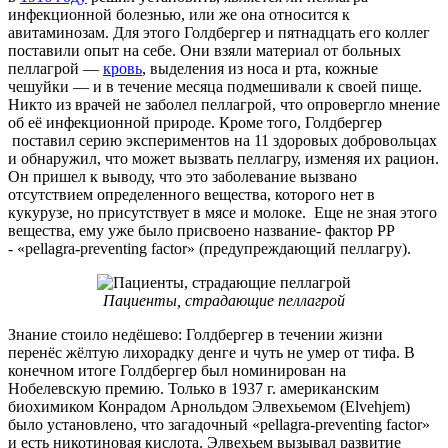
инфекционной болезнью, или же она относится к
авитаминозам. Для этого Голдбергер и пятнадцать его коллег
поставили опыт на себе. Они взяли материал от больных
пеллагрой —
кровь
, выделения из носа и рта, кожные
чешуйки — и в течение месяца подмешивали к своей пище.
Никто из врачей не заболел пеллагрой, что опровергло мнение
об её инфекционной природе. Кроме того, Голдбергер
поставил серию экспериментов на 11 здоровых добровольцах
и обнаружил, что может вызвать пеллагру, изменяя их рацион.
Он пришел к выводу, что это заболевание вызвано
отсутствием определенного вещества, которого нет в
кукурузе, но присутствует в мясе и молоке. Еще не зная этого
вещества, ему уже было присвоено название- фактор PP
- «pellagra-preventing factor» (предупреждающий пеллагру).
Пациенты, страдающие пеллагрой
Знание стоило недёшево: Голдбергер в течении жизни
перенёс жёлтую лихорадку денге и чуть не умер от тифа. В
конечном итоге Голдбергер был номинирован на
Нобелевскую премию. Только в 1937 г. американским
биохимиком Конрадом Арнольдом Элвехьемом (Elvehjem)
было установлено, что загадочный «pellagra-preventing factor»
и есть никотиновая кислота. Элвехьем вызывал развитие