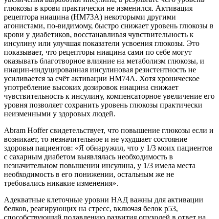
глюкозы в крови практически не изменился. Активация
рецептора ниацина (HM73A) некоторыми другими
агонистами, по-видимому, быстро снижает уровень глюкозы в
крови у диабетиков, восстанавливая чувствительность к
инсулину или улучшая показатели усвоения глюкозы. Это
показывает, что рецепторы ниацина сами по себе могут
оказывать благотворное влияние на метаболизм глюкозы, и
ниацин-индуцированная инсулиновая резистентность не
усиливается за счёт активации HM74A. Хотя хроническое
употребление высоких дозировок ниацина снижает
чувствительность к инсулину, компенсаторное увеличение его
уровня позволяет сохранить уровень глюкозы практически
неизменными у здоровых людей.
Abram Hoffer свидетельствует, что повышение глюкозы если и
возникает, то незначительное и не ухудшает состояние
здоровья пациентов: «Я обнаружил, что у 1/3 моих пациентов
с сахарным диабетом выявлялась необходимость в
незначительном повышении инсулина, у 1/3 имела места
необходимость в его понижении, остальным же не
требовались никакие изменения».
Адекватные клеточные уровни НАД важны для активации
белков, реагирующих на стресс, включая белок p53,
способствующий подавлению развития опухолей в ответ на