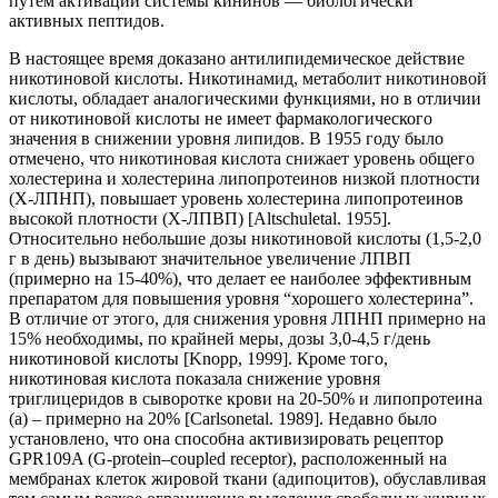
путем активации системы кининов — биологически
активных пептидов.
В настоящее время доказано антилипидемическое действие
никотиновой кислоты. Никотинамид, метаболит никотиновой
кислоты, обладает аналогическими функциями, но в отличии
от никотиновой кислоты не имеет фармакологического
значения в снижении уровня липидов. В 1955 году было
отмечено, что никотиновая кислота снижает уровень общего
холестерина и холестерина липопротеинов низкой плотности
(Х-ЛПНП), повышает уровень холестерина липопротеинов
высокой плотности (Х-ЛПВП) [Altschuletal. 1955].
Относительно небольшие дозы никотиновой кислоты (1,5-2,0
г в день) вызывают значительное увеличение ЛПВП
(примерно на 15-40%), что делает ее наиболее эффективным
препаратом для повышения уровня “хорошего холестерина”.
В отличие от этого, для снижения уровня ЛПНП примерно на
15% необходимы, по крайней меры, дозы 3,0-4,5 г/день
никотиновой кислоты [Knopp, 1999]. Кроме того,
никотиновая кислота показала снижение уровня
триглицеридов в сыворотке крови на 20-50% и липопротеина
(а) – примерно на 20% [Carlsonetal. 1989]. Недавно было
установлено, что она способна активизировать рецептор
GPR109A (G-protein–coupled receptor), расположенный на
мембранах клеток жировой ткани (адипоцитов), обуславливая