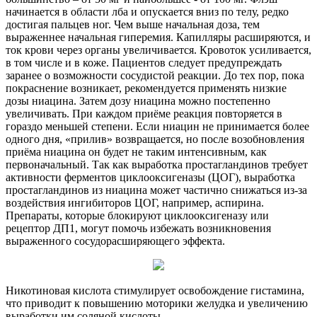
начинается в области лба и опускается вниз по телу, редко
достигая пальцев ног. Чем выше начальная доза, тем
выраженнее начальная гиперемия. Капилляры расширяются, и
ток крови через органы увеличивается. Кровоток усиливается,
в том числе и в коже. Пациентов следует предупреждать
заранее о возможности сосудистой реакции. До тех пор, пока
покраснение возникает, рекомендуется применять низкие
дозы ниацина. Затем дозу ниацина можно постепенно
увеличивать. При каждом приёме реакция повторяется в
гораздо меньшей степени. Если ниацин не принимается более
одного дня, «прилив» возвращается, но после возобновления
приёма ниацина он будет не таким интенсивным, как
первоначальный. Так как выработка простагландинов требует
активности ферментов циклооксигеназы (ЦОГ), выработка
простагландинов из ниацина может частично снижаться из-за
воздействия ингибиторов ЦОГ, например, аспирина.
Препараты, которые блокируют циклооксигеназу или
рецептор ДП1, могут помочь избежать возникновения
выраженного сосудорасширяющего эффекта.
Никотиновая кислота стимулирует освобождение гистамина,
что приводит к повышению моторики желудка и увеличению
выработки им соляной кислоты.