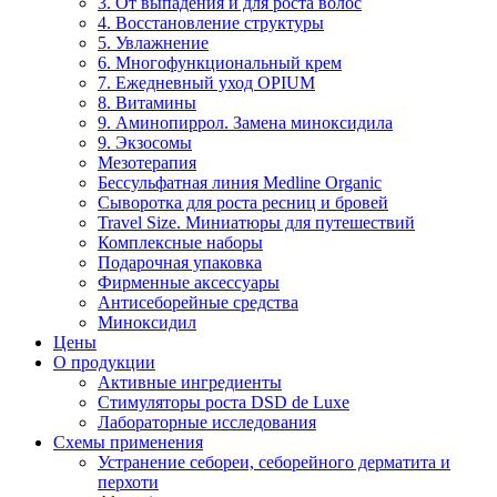
3. От выпадения и для роста волос
4. Восстановление структуры
5. Увлажнение
6. Многофункциональный крем
7. Ежедневный уход OPIUM
8. Витамины
9. Аминопиррол. Замена миноксидила
9. Экзосомы
Мезотерапия
Бессульфатная линия Medline Organic
Сыворотка для роста ресниц и бровей
Travel Size. Миниатюры для путешествий
Комплексные наборы
Подарочная упаковка
Фирменные аксессуары
Антисеборейные средства
Миноксидил
Цены
О продукции
Активные ингредиенты
Стимуляторы роста DSD de Luxe
Лабораторные исследования
Схемы применения
Устранение себореи, себорейного дерматита и
перхоти