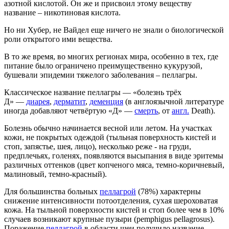
азотной кислотой. Он же и присвоил этому веществу
название – никотиновая кислота.
Но ни Хубер, не Вайдел еще ничего не знали о биологической
роли открытого ими вещества.
В то же время, во многих регионах мира, особенно в тех, где
питание было ограничено преимущественно кукурузой,
бушевали эпидемии тяжелого заболевания – пеллагры.
Классическое название пеллагры — «болезнь трёх
Д» —
диарея
,
дерматит
,
деменция
(в англоязычной литературе
иногда добавляют четвёртую «Д» —
смерть
, от
англ.
Death).
Болезнь обычно начинается весной или летом. На участках
кожи, не покрытых одеждой (тыльная поверхность кистей и
стоп, запястье, шея, лицо), несколько реже - на груди,
предплечьях, голенях, появляются высыпания в виде эритемы
различных оттенков (цвет копченого мяса, темно-коричневый,
малиновый, темно-красный).
Для большинства больных
пеллагрой
(78%) характерны
снижение интенсивности потоотделения, сухая шероховатая
кожа. На тыльной поверхности кистей и стоп более чем в 10%
случаев возникают крупные пузыри (pemphigus pellagrosus).
Поражение
пеллагрой
в области шеи получило название