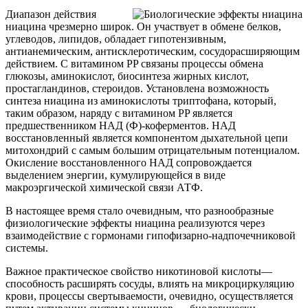
Диапазон действия
ниацина чрезмерно широк. Он участвует в обмене белков,
углеводов, липидов, обладает гипотензивным,
антианемическим, антисклеротическим, сосудорасширяющим
действием. С витамином PP связаны процессы обмена
глюкозы, аминокислот, биосинтеза жирных кислот,
простагландинов, стероидов. Установлена возможность
синтеза ниацина из аминокислоты триптофана, который,
таким образом, наряду с витамином PP является
предшественником НАД (Ф)-коферментов. НАД
восстановленный является компонентом дыхательной цепи
митохондрий с самым большим отрицательным потенциалом.
Окисление восстановленного НАД сопровождается
выделением энергии, кумулирующейся в виде
макроэргической химической связи АТФ.
В настоящее время стало очевидным, что разнообразные
физиологические эффекты ниацина реализуются через
взаимодействие с гормонами гипофизарно-надпочечниковой
системы.
Важное практическое свойство никотиновой кислоты—
способность расширять сосуды, влиять на микроциркуляцию
крови, процессы свертываемости, очевидно, осуществляется