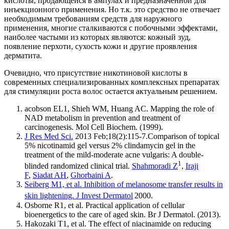
кислоты, продающейся в ампулах и предназначенной для
инъекционного применения. Но т.к. это средство не отвечает
необходимым требованиям средств для наружного
применения, многие сталкиваются с побочными эффектами,
наиболее частыми из которых являются: кожный зуд,
появление перхоти, сухость кожи и другие проявления
дерматита.
Очевидно, что присутствие никотиновой кислоты в
современных специализированных комплексных препаратах
для стимуляции роста волос остается актуальным решением.
acobson EL1, Shieh WM, Huang AC. Mapping the role of
NAD metabolism in prevention and treatment of
carcinogenesis. Mol Cell Biochem. (1999).
J Res Med Sci.
2013 Feb;18(2):115-7.Comparison of topical
5% nicotinamid gel versus 2% clindamycin gel in the
treatment of the mild-moderate acne vulgaris: A double-
1
blinded randomized clinical trial.
Shahmoradi Z
,
Iraji
F
,
Siadat AH
,
Ghorbaini A
.
Seiberg M1, et al. Inhibition of melanosome transfer results in
skin lightening. J Invest Dermatol
2000.
Osborne R1, et al. Practical application of cellular
bioenergetics to the care of aged skin. Br J Dermatol. (2013).
Hakozaki T1, et al. The effect of niacinamide on reducing