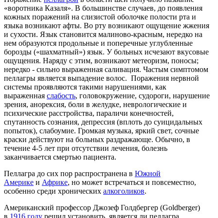
«воротника Казаля». В большинстве случаев, до появления
кожных поражений на слизистой оболочке полости рта и
языка возникают афты. Во рту возникают ощущение жжения
и сухости. Язык становится малиново-красным, нередко на
нем образуются продольные и поперечные углубленные
борозды («шахматный») язык. У больных исчезают вкусовые
ощущения. Наряду с этим, возникают метеоризм, поносы;
нередко - сильно выраженная саливация. Частым симптомом
пеллагры является выпадение волос. Поражения нервной
системы проявляются такими нарушениями, как
выраженная
слабость
, головокружение, судороги, нарушение
зрения, анорексия, боли в желудке, неврологические и
психические расстройства, параличи конечностей,
спутанность сознания, депрессия (вплоть до суицидальных
попыток), слабоумие. Громкая музыка, яркий свет, сочные
краски действуют на больных раздражающе. Обычно, в
течение 4-5 лет при отсутствии лечения, болезнь
заканчивается смертью пациента.
Пеллагра до сих пор распространена в
Южной
Америке
и
Африке
, но может встречаться и повсеместно,
особенно среди хронических
алкоголиков
.
Американский профессор Джозеф Голдбергер (Goldberger)
в
1916 году
решил установить, является ли пеллагра