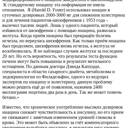
К стандартному ниацину эта информация не имела
отношения. Я (Harold D. Foster) использовал ниацин в
суточных дозировках 2000-3000 мг для снижения холестерина
и для лечения пациентов-шизофреников с 1953 года –
вылечил тысячи людей. Лишь у одного пациента, который
избавился от шизофрении с помощью ниацина, развилась
желтуха. Когда приём ниацина был прекращён болезнь
исчезла, но вернулась шизофрения. Как только приём ниацина
был продолжен, шизофрения вновь исчезла, а желтуха не
возобновилась. Я не наблюдал случаев желтухи за последние
20 лет. Но есть вероятность, что результаты теста функции
печени могут быть повышены в результате метильного
истощения. По данным доктора Дэвида Капуцци,
специалиста в области сахарного диабета, метаболизма и
эндокринологии из Филадельфии, одного из ведущих
экспертов по ниацину и холестерину, данную проблему
можно решить ещё до её появления, назначив 2400
миллиграмм лецитина два раза в день. Так же может помочь
бетаин.»
Известно, что хроническое употребление высоких дозировок
ниацина снижает чувствительность к инсулину, но его прием
не связывают с заметным изменением уровней глюкозы в
крови. Это может быть объяснено за счёт компенсаторного
увеличения выработки инсулина, в результате чего уровень