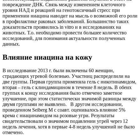
повреждение ДНК. Связь между изменением клеточного
уровня НАД и реакцией на генотоксичный стресс при
применении ниацина наводит на мысль о возможной его роли
в профилактике раковых заболеваний. Большинство таких
доказательств проявились in vitro и в исследованиях на
животных. Т.о. необходимо провести большее количество
исследований, для понимания актуальности полученных
данных.
Влияние ниацина на кожу
В исследование 2013 г. были включены 60 женщин,
страдающих угревой болезнью. Участниц распределили на
две группы. Первая группа применяла гель с никотинамидом,
вторая – гель с клиндамицином в течение 8 недель. В обеих
группах к концу исследования было отмечено заметное
улучшение, при этом статистически значимой разницы между
двумя группами не выявлено. В другом исследовании,
проведенном Seiberg M c соавт. оценивалось влияние 5%
крема с ниацинамидом на розовые угри. Результаты
свидетельствовали о значимом подавлении угрей через 12
недель лечения, хотя в первые 4-8 недель улучшений не было
отмечено.