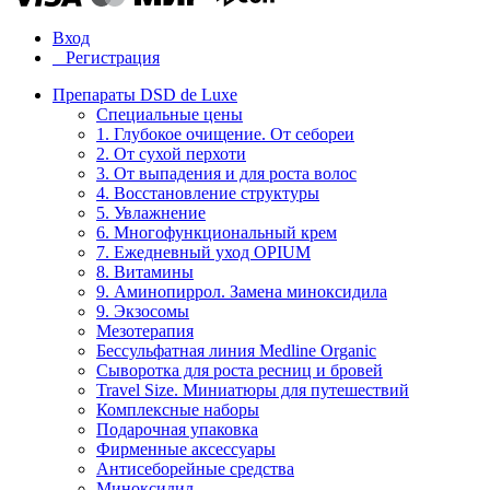
Вход
Регистрация
Препараты DSD de Luxe
Специальные цены
1. Глубокое очищение. От себореи
2. От сухой перхоти
3. От выпадения и для роста волос
4. Восстановление структуры
5. Увлажнение
6. Многофункциональный крем
7. Ежедневный уход OPIUM
8. Витамины
9. Аминопиррол. Замена миноксидила
9. Экзосомы
Мезотерапия
Бессульфатная линия Medline Organic
Сыворотка для роста ресниц и бровей
Travel Size. Миниатюры для путешествий
Комплексные наборы
Подарочная упаковка
Фирменные аксессуары
Антисеборейные средства
Миноксидил