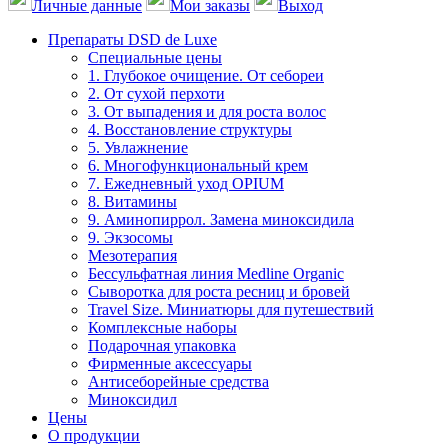
Личные данные
Мои заказы
Выход
Препараты DSD de Luxe
Специальные цены
1. Глубокое очищение. От себореи
2. От сухой перхоти
3. От выпадения и для роста волос
4. Восстановление структуры
5. Увлажнение
6. Многофункциональный крем
7. Ежедневный уход OPIUM
8. Витамины
9. Аминопиррол. Замена миноксидила
9. Экзосомы
Мезотерапия
Бессульфатная линия Medline Organic
Сыворотка для роста ресниц и бровей
Travel Size. Миниатюры для путешествий
Комплексные наборы
Подарочная упаковка
Фирменные аксессуары
Антисеборейные средства
Миноксидил
Цены
О продукции