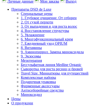
Личные данные
Мои заказы
Выход
Препараты DSD de Luxe
Специальные цены
1. Глубокое очищение. От себореи
2. От сухой перхоти
3. От выпадения и для роста волос
4. Восстановление структуры
5. Увлажнение
6. Многофункциональный крем
7. Ежедневный уход OPIUM
8. Витамины
9. Аминопиррол. Замена миноксидила
9. Экзосомы
Мезотерапия
Бессульфатная линия Medline Organic
Сыворотка для роста ресниц и бровей
Travel Size. Миниатюры для путешествий
Комплексные наборы
Подарочная упаковка
Фирменные аксессуары
Антисеборейные средства
Миноксидил
Цены
О продукции