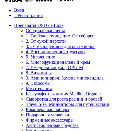
Вход
Регистрация
Препараты DSD de Luxe
Специальные цены
1. Глубокое очищение. От себореи
2. От сухой перхоти
3. От выпадения и для роста волос
4. Восстановление структуры
5. Увлажнение
6. Многофункциональный крем
7. Ежедневный уход OPIUM
8. Витамины
9. Аминопиррол. Замена миноксидила
9. Экзосомы
Мезотерапия
Бессульфатная линия Medline Organic
Сыворотка для роста ресниц и бровей
Travel Size. Миниатюры для путешествий
Комплексные наборы
Подарочная упаковка
Фирменные аксессуары
Антисеборейные средства
Миноксидил