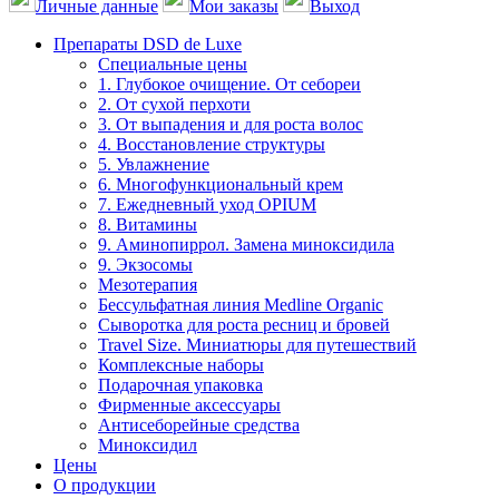
Личные данные
Мои заказы
Выход
Препараты DSD de Luxe
Специальные цены
1. Глубокое очищение. От себореи
2. От сухой перхоти
3. От выпадения и для роста волос
4. Восстановление структуры
5. Увлажнение
6. Многофункциональный крем
7. Ежедневный уход OPIUM
8. Витамины
9. Аминопиррол. Замена миноксидила
9. Экзосомы
Мезотерапия
Бессульфатная линия Medline Organic
Сыворотка для роста ресниц и бровей
Travel Size. Миниатюры для путешествий
Комплексные наборы
Подарочная упаковка
Фирменные аксессуары
Антисеборейные средства
Миноксидил
Цены
О продукции