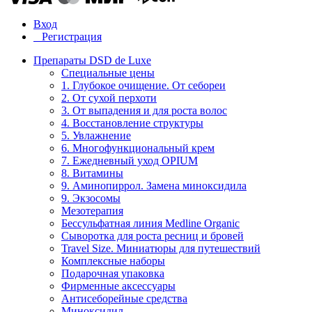
Вход
Регистрация
Препараты DSD de Luxe
Специальные цены
1. Глубокое очищение. От себореи
2. От сухой перхоти
3. От выпадения и для роста волос
4. Восстановление структуры
5. Увлажнение
6. Многофункциональный крем
7. Ежедневный уход OPIUM
8. Витамины
9. Аминопиррол. Замена миноксидила
9. Экзосомы
Мезотерапия
Бессульфатная линия Medline Organic
Сыворотка для роста ресниц и бровей
Travel Size. Миниатюры для путешествий
Комплексные наборы
Подарочная упаковка
Фирменные аксессуары
Антисеборейные средства
Миноксидил