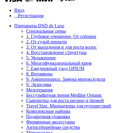
Вход
Регистрация
Препараты DSD de Luxe
Специальные цены
1. Глубокое очищение. От себореи
2. От сухой перхоти
3. От выпадения и для роста волос
4. Восстановление структуры
5. Увлажнение
6. Многофункциональный крем
7. Ежедневный уход OPIUM
8. Витамины
9. Аминопиррол. Замена миноксидила
9. Экзосомы
Мезотерапия
Бессульфатная линия Medline Organic
Сыворотка для роста ресниц и бровей
Travel Size. Миниатюры для путешествий
Комплексные наборы
Подарочная упаковка
Фирменные аксессуары
Антисеборейные средства
Миноксидил