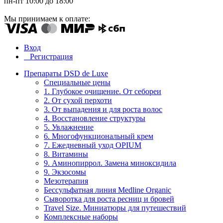
пн-пт 10:00 до 18:00
Мы принимаем к оплате:
Вход
Регистрация
Препараты DSD de Luxe
Специальные цены
1. Глубокое очищение. От себореи
2. От сухой перхоти
3. От выпадения и для роста волос
4. Восстановление структуры
5. Увлажнение
6. Многофункциональный крем
7. Ежедневный уход OPIUM
8. Витамины
9. Аминопиррол. Замена миноксидила
9. Экзосомы
Мезотерапия
Бессульфатная линия Medline Organic
Сыворотка для роста ресниц и бровей
Travel Size. Миниатюры для путешествий
Комплексные наборы