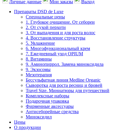
Личные данные
Мои заказы
Выход
Препараты DSD de Luxe
Специальные цены
1. Глубокое очищение. От себореи
2. От сухой перхоти
3. От выпадения и для роста волос
4. Восстановление структуры
5. Увлажнение
6. Многофункциональный крем
7. Ежедневный уход OPIUM
8. Витамины
9. Аминопиррол. Замена миноксидила
9. Экзосомы
Мезотерапия
Бессульфатная линия Medline Organic
Сыворотка для роста ресниц и бровей
Travel Size. Миниатюры для путешествий
Комплексные наборы
Подарочная упаковка
Фирменные аксессуары
Антисеборейные средства
Миноксидил
Цены
О продукции