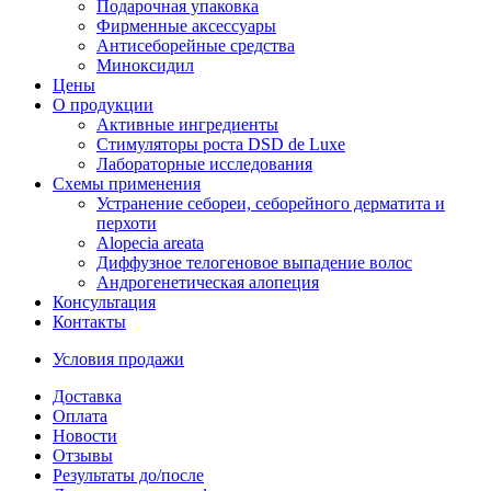
Подарочная упаковка
Фирменные аксессуары
Антисеборейные средства
Миноксидил
Цены
О продукции
Активные ингредиенты
Стимуляторы роста DSD de Luxe
Лабораторные исследования
Схемы применения
Устранение себореи, себорейного дерматита и
перхоти
Alopecia areata
Диффузное телогеновое выпадение волос
Андрогенетическая алопеция
Консультация
Контакты
Условия продажи
Доставка
Оплата
Новости
Отзывы
Результаты до/после