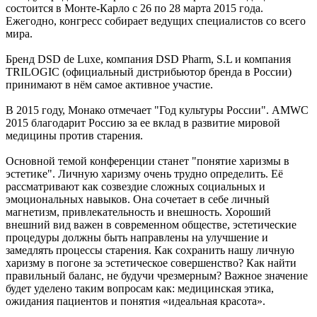
состоится в Монте-Карло с 26 по 28 марта 2015 года.
Ежегодно, конгресс собирает ведущих специалистов со всего
мира.
Бренд DSD de Luxe, компания DSD Pharm, S.L и компания
TRILOGIC (официальный дистрибьютор бренда в России)
принимают в нём самое активное участие.
В 2015 году, Монако отмечает "Год культуры России". AMWC
2015 благодарит Россию за ее вклад в развитие мировой
медицины против старения.
Основной темой конференции станет "понятие харизмы в
эстетике". Личную харизму очень трудно определить. Её
рассматривают как созвездие сложных социальных и
эмоциональных навыков. Она сочетает в себе личный
магнетизм, привлекательность и внешность. Хороший
внешний вид важен в современном обществе, эстетические
процедуры должны быть направлены на улучшение и
замедлять процессы старения. Как сохранить нашу личную
харизму в погоне за эстетическое совершенство? Как найти
правильный баланс, не будучи чрезмерным? Важное значение
будет уделено таким вопросам как: медицинская этика,
ожидания пациентов и понятия «идеальная красота».