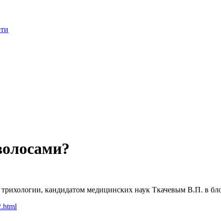
оти
волосами?
рихологии, кандидатом медицинских наук Ткачевым В.П. в блоге
2.html