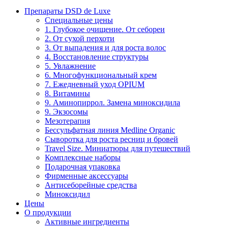
Препараты DSD de Luxe
Специальные цены
1. Глубокое очищение. От себореи
2. От сухой перхоти
3. От выпадения и для роста волос
4. Восстановление структуры
5. Увлажнение
6. Многофункциональный крем
7. Ежедневный уход OPIUM
8. Витамины
9. Аминопиррол. Замена миноксидила
9. Экзосомы
Мезотерапия
Бессульфатная линия Medline Organic
Сыворотка для роста ресниц и бровей
Travel Size. Миниатюры для путешествий
Комплексные наборы
Подарочная упаковка
Фирменные аксессуары
Антисеборейные средства
Миноксидил
Цены
О продукции
Активные ингредиенты