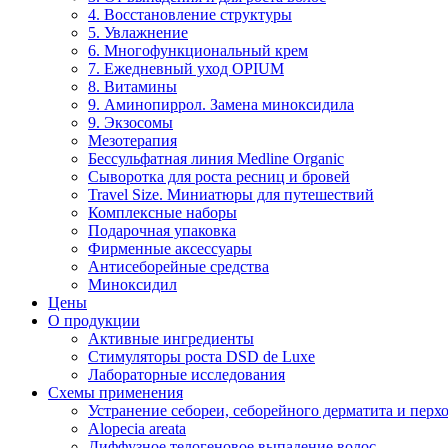
4. Восстановление структуры
5. Увлажнение
6. Многофункциональный крем
7. Ежедневный уход OPIUM
8. Витамины
9. Аминопиррол. Замена миноксидила
9. Экзосомы
Мезотерапия
Бессульфатная линия Medline Organic
Сыворотка для роста ресниц и бровей
Travel Size. Миниатюры для путешествий
Комплексные наборы
Подарочная упаковка
Фирменные аксессуары
Антисеборейные средства
Миноксидил
Цены
О продукции
Активные ингредиенты
Стимуляторы роста DSD de Luxe
Лабораторные исследования
Схемы применения
Устранение себореи, себорейного дерматита и перх
Alopecia areata
Диффузное телогеновое выпадение волос