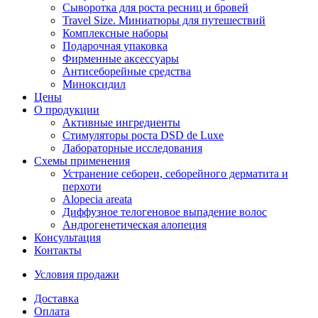
Сыворотка для роста ресниц и бровей
Travel Size. Миниатюры для путешествий
Комплексные наборы
Подарочная упаковка
Фирменные аксессуары
Антисеборейные средства
Миноксидил
Цены
О продукции
Активные ингредиенты
Стимуляторы роста DSD de Luxe
Лабораторные исследования
Схемы применения
Устранение себореи, себорейного дерматита и
перхоти
Alopecia areata
Диффузное телогеновое выпадение волос
Андрогенетическая алопеция
Консультация
Контакты
Условия продажи
Доставка
Оплата