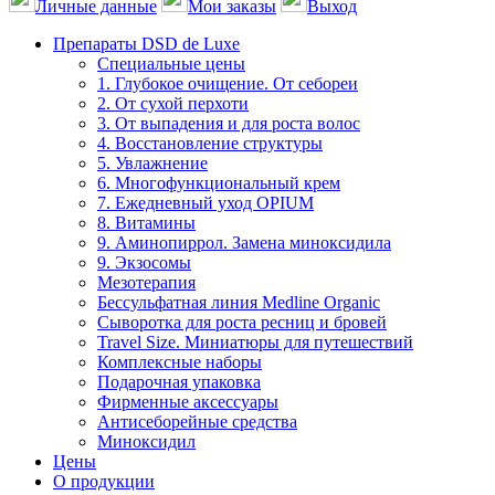
Личные данные
Мои заказы
Выход
Препараты DSD de Luxe
Специальные цены
1. Глубокое очищение. От себореи
2. От сухой перхоти
3. От выпадения и для роста волос
4. Восстановление структуры
5. Увлажнение
6. Многофункциональный крем
7. Ежедневный уход OPIUM
8. Витамины
9. Аминопиррол. Замена миноксидила
9. Экзосомы
Мезотерапия
Бессульфатная линия Medline Organic
Сыворотка для роста ресниц и бровей
Travel Size. Миниатюры для путешествий
Комплексные наборы
Подарочная упаковка
Фирменные аксессуары
Антисеборейные средства
Миноксидил
Цены
О продукции