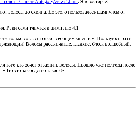
simone.su/-simone/category/view/4.html
. Я в восторге!
ют волосы до скрипа. До этого пользовалась шампунем от
я. Руки сами тянутся к шампуню 4.1.
 могу только согласится со всеобщим мнением. Пользуюсь раз в
отрясающий! Волосы рассыпчатые, гладкие, блеск волшебный.
ля того кто хочет отрастить волосы. Прошло уже полгода после
 «Что это за средство такое?!»"