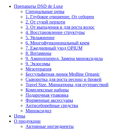
Препараты DSD de Luxe
Специальные цены
1. Глубокое очищение. От себореи
2. От сухой перхоти
3. От выпадения и для роста волос
4. Восстановление структуры
5. Увлажнение
6. Многофункциональный крем
7. Ежедневный уход OPIUM
8. Витамины
9. Аминопиррол. Замена миноксидила
9. Экзосомы
Мезотерапия
Бессульфатная линия Medline Organic
Сыворотка для роста ресниц и бровей
Travel Size. Миниатюры для путешествий
Комплексные наборы
Подарочная упаковка
Фирменные аксессуары
Антисеборейные средства
Миноксидил
Цены
О продукции
Активные ингредиенты