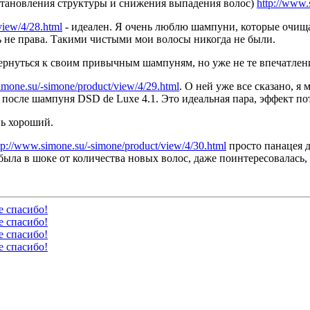
сстановления структуры и снижения выпадения волос)
http://www.
view/4/28.html
- идеален
. Я очень люблю шампуни, которые очища
сь не права. Такими чистыми мои волосы никогда не были.
ернуться к своим привычным шампуням, но уже не те впечатлени
imone.su/-simone/product/view/4/29.html
. О ней уже все сказано, я
после шампуня DSD de Luxe 4.1. Это идеальная пара, эффект п
нь хороший.
tp://www.simone.su/-simone/product/view/4/30.html
просто панацея д
была в шоке от количества новых волос, даже поинтересовалась, -