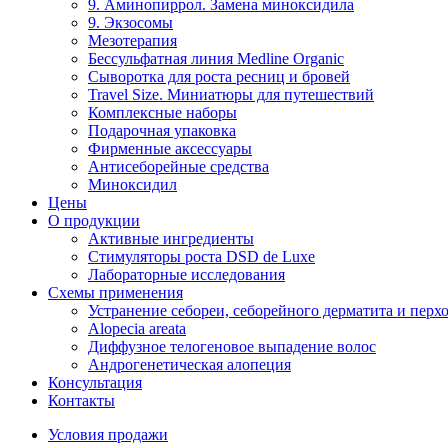
9. Аминопиррол. Замена миноксидила
9. Экзосомы
Мезотерапия
Бессульфатная линия Medline Organic
Сыворотка для роста ресниц и бровей
Travel Size. Миниатюры для путешествий
Комплексные наборы
Подарочная упаковка
Фирменные аксессуары
Антисеборейные средства
Миноксидил
Цены
О продукции
Активные ингредиенты
Стимуляторы роста DSD de Luxe
Лабораторные исследования
Схемы применения
Устранение себореи, себорейного дерматита и перх
Alopecia areata
Диффузное телогеновое выпадение волос
Андрогенетическая алопеция
Консультация
Контакты
Условия продажи