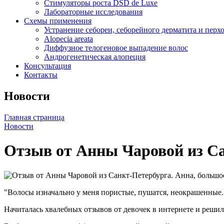
Стимуляторы роста DSD de Luxe
Лабораторные исследования
Схемы применения
Устранение себореи, себорейного дерматита и перх
Alopecia areata
Диффузное телогеновое выпадение волос
Андрогенетическая алопеция
Консультация
Контакты
Новости
Главная страница
Новости
Отзыв от Анны Чаровой из Са
"Волосы изначально у меня пористые, пушатся, неокрашенные.
Начиталась хвалебных отзывов от девочек в интернете и решила