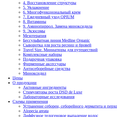
4. Восстановление структуры
5. Увлажнение
6. Многофункциональный крем
7. Ежедневный уход OPIUM
8. Витамины
9. Аминопиррол. Замена миноксидила
9. Экзосомы
Мезотерапия
Бессульфатная линия Medline Organic
Сыворотка для роста ресниц и бровей
Travel Size. Миниатюры для путешествий
Комплексные наборы
Подарочная упаковка
Фирменные аксессуары
Антисеборейные средства
Миноксидил
Цены
О продукции
Активные ингредиенты
Стимуляторы роста DSD de Luxe
Лабораторные исследования
Схемы применения
Устранение себореи, себорейного дерматита и перх
Alopecia areata
Диффузное телогеновое выпадение волос