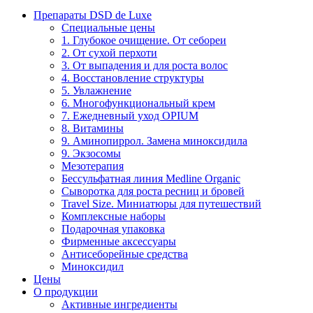
Препараты DSD de Luxe
Специальные цены
1. Глубокое очищение. От себореи
2. От сухой перхоти
3. От выпадения и для роста волос
4. Восстановление структуры
5. Увлажнение
6. Многофункциональный крем
7. Ежедневный уход OPIUM
8. Витамины
9. Аминопиррол. Замена миноксидила
9. Экзосомы
Мезотерапия
Бессульфатная линия Medline Organic
Сыворотка для роста ресниц и бровей
Travel Size. Миниатюры для путешествий
Комплексные наборы
Подарочная упаковка
Фирменные аксессуары
Антисеборейные средства
Миноксидил
Цены
О продукции
Активные ингредиенты