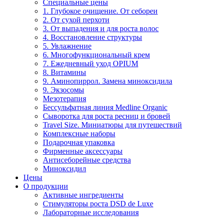
Специальные цены
1. Глубокое очищение. От себореи
2. От сухой перхоти
3. От выпадения и для роста волос
4. Восстановление структуры
5. Увлажнение
6. Многофункциональный крем
7. Ежедневный уход OPIUM
8. Витамины
9. Аминопиррол. Замена миноксидила
9. Экзосомы
Мезотерапия
Бессульфатная линия Medline Organic
Сыворотка для роста ресниц и бровей
Travel Size. Миниатюры для путешествий
Комплексные наборы
Подарочная упаковка
Фирменные аксессуары
Антисеборейные средства
Миноксидил
Цены
О продукции
Активные ингредиенты
Стимуляторы роста DSD de Luxe
Лабораторные исследования