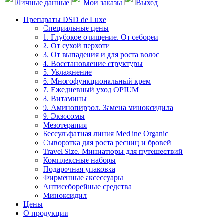
Личные данные
Мои заказы
Выход
Препараты DSD de Luxe
Специальные цены
1. Глубокое очищение. От себореи
2. От сухой перхоти
3. От выпадения и для роста волос
4. Восстановление структуры
5. Увлажнение
6. Многофункциональный крем
7. Ежедневный уход OPIUM
8. Витамины
9. Аминопиррол. Замена миноксидила
9. Экзосомы
Мезотерапия
Бессульфатная линия Medline Organic
Сыворотка для роста ресниц и бровей
Travel Size. Миниатюры для путешествий
Комплексные наборы
Подарочная упаковка
Фирменные аксессуары
Антисеборейные средства
Миноксидил
Цены
О продукции