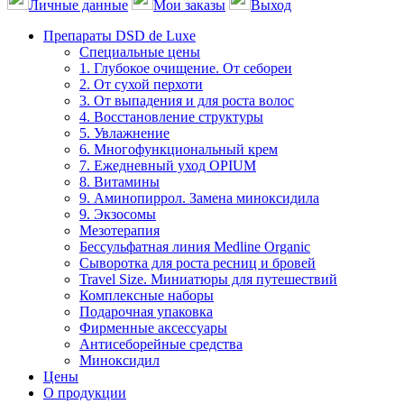
Личные данные
Мои заказы
Выход
Препараты DSD de Luxe
Специальные цены
1. Глубокое очищение. От себореи
2. От сухой перхоти
3. От выпадения и для роста волос
4. Восстановление структуры
5. Увлажнение
6. Многофункциональный крем
7. Ежедневный уход OPIUM
8. Витамины
9. Аминопиррол. Замена миноксидила
9. Экзосомы
Мезотерапия
Бессульфатная линия Medline Organic
Сыворотка для роста ресниц и бровей
Travel Size. Миниатюры для путешествий
Комплексные наборы
Подарочная упаковка
Фирменные аксессуары
Антисеборейные средства
Миноксидил
Цены
О продукции