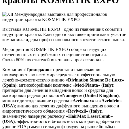
красоты KOSMETIK EXPO
Выставка KOSMETIK EXPO - одно из главнейших событий
индустрии красоты. Ежегодно в выставке принимают участие
компании-лидеры профессионального косметического рынка.
Мероприятия KOSMETIK EXPO собирают ведущих
отечественных и зарубежных специалистов отрасли.
Около 60% посетителей выставки - профессионалы.
Компания
«Трилоджик»
представит завоевавшие
популярность во всем мире средства: профессиональную
лечебно-косметическую линию
«Divination Simone De Luxe»
(Spain)
; антисеборейный комплекс
«Med-Planta» (Italy)
;
препараты для лечения выпадения волос и средства для
маскировки редеющих волос
«Nanogen» (United Kingdom)
;
миноксидилсодержащие средства
«Azelomax»
и
«Azelofein»
(USA)
; линию для лечения диффузного выпадения волос и
андрогенетического облысения
«Revivexil» (Italy)
;,
знаменитую лазерную расческу
«HairMax LaserComb»
(USA)
, эффективность и безопасность которой одобрена на
уровне FDA; самую сильную формулу на рынке борьбы с