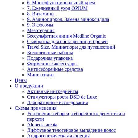
6. Многофункциональный крем
7. Ежедневный уход OPIUM
8. Витамины
9. Аминопиррол. Замена миноксидила
9. Экзосомы
Мезотерапия
Бессульфатная линия Medline Organic
Сыворотка для роста ресниц и бровей
Travel Size. Миниатюры для путешествий
Комплексные наборы
Подарочная упаковка
Фирменные аксессуары
Антисеборейные средства
Миноксидил
Цены
О продукции
Активные ингредиенты
Стимуляторы роста DSD de Luxe
Лабораторные исследования
Схемы применения
Устранение себореи, себорейного дерматита и
перхоти
Alopecia areata
Диффузное телогеновое выпадение волос
Андрогенетическая алопеция