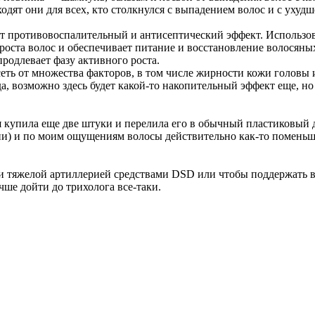
одят они для всех, кто столкнулся с выпадением волос и с ухудш
ют противовоспалительный и антисептический эффект. Использов
 роста волос и обеспечивает питание и восстановление волосян
родлевает фазу активного роста.
еть от множества факторов, в том числе жирности кожи головы 
а, возможно здесь будет какой-то накопительный эффект еще, н
 купила еще две штуки и перелила его в обычный пластиковый д
и) и по моим ощущениям волосы действительно как-то поменьше
и тяжелой артиллерией средствами DSD или чтобы поддержать во
чше дойти до трихолога все-таки.