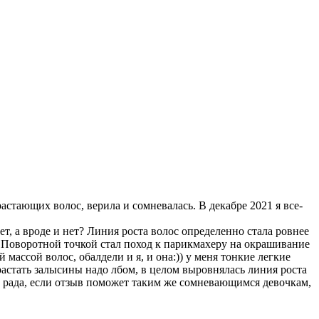
астающих волос, верила и сомневалась. В декабре 2021 я все-
ет, а вроде и нет? Линия роста волос определенно стала ровнее
. Поворотной точкой стал поход к парикмахеру на окрашивание
й массой волос, обалдели и я, и она:)) у меня тонкие легкие
арастать залысины надо лбом, в целом выровнялась линия роста
уду рада, если отзыв поможет таким же сомневающимся девочкам,