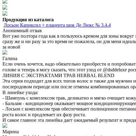
Продукция из каталога
Лосьон Капиксил + плацента шок Де Люкс № 3.4.4
Анонимный отзыв
Вот уже полтора года как я пользуюсь кремом для зоны вокруг
сразу же и ни разу за это время не пожалела, он для меня идеа
за новой
Галина
Если очень хочется, надо обязательно приобрести и попробова
голове и теперь я могу сказать, что этот уход от @dsddeluxe 
ЛИНИЯ С ЭКСТРАКТАМИ ТРАВ HERBAL BLEND⠀
Эта серия подходит для всех типов волос и также для мужчин
послеродовом периоде или после отмены комбинированных ор
В линейке ухода:⠀
- Шампунь с комплексом трав, деликатно и мягко очищает кожу
- Бальзам - кондиционер оказывает мощное кондиционирующее 
- Лосьон с комплексом трав обеспечивает полноценное питани
роста волос и продлевает их фазу роста.⠀
И самое главное эта линейка дает ожидаемый результат и прида
Марина