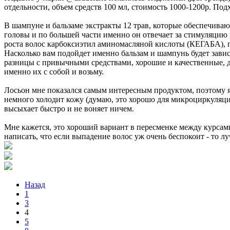
отдельности, объем средств 100 мл, стоимость 1000-1200р. Подх
В шампуне и бальзаме экстракты 12 трав, которые обеспечива
головы и по большей части именно он отвечает за стимуляцию
роста волос карбоксиэтил аминомасляной кислоты (КЕГАБА), п
Насколько вам подойдет именно бальзам и шампунь будет завис
разницы с привычными средствами, хорошие и качественные, д
именно их с собой и возьму.
Лосьон мне показался самым интересным продуктом, поэтому я
немного холодит кожу (думаю, это хорошо для микроциркуляци
высыхает быстро и не воняет ничем.
Мне кажется, это хороший вариант в пересменке между курсам
написать, что если выпадение волос уж очень беспокоит - то лу
Назад
1
3
4
5