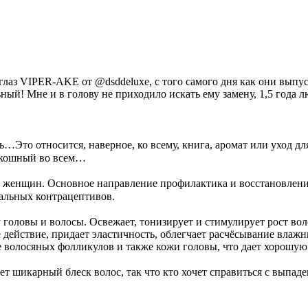
 глаз VIPER-AKE от @dsddeluxe, с того самого дня как они вып
льный! Мне и в голову не приходило искать ему замену, 1,5 года
ть…Это относится, наверное, ко всему, книга, аромат или уход д
роскошный во всем…⠀
 и женщин. Основное направление профилактика и восстановлени
альных контрацептивов.⠀
 головы и волосы. Освежает, тонизирует и стимулирует рост воло
действие, придает эластичность, облегчает расчёсывание влажн
е волосяных фолликулов и также кожи головы, что дает хорошую
ет шикарный блеск волос, так что кто хочет справиться с выпаде