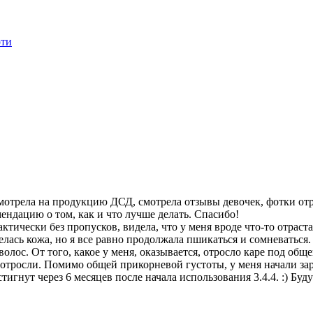
оти
смотрела на продукцию ДСД, смотрела отзывы девочек, фотки отр
ендацию о том, как и что лучше делать. Спасибо!
ктически без пропусков, видела, что у меня вроде что-то отраста
лась кожа, но я все равно продолжала пшикаться и сомневаться
волос. От того, какое у меня, оказывается, отросло каре под обще
ово отросли. Помимо общей прикорневой густоты, у меня начали з
стигнут через 6 месяцев после начала использования 3.4.4. :) Б