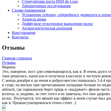
Стимуляторы роста DSD de Luxe
Лабораторные исследования
Схемы применения
Устранение себореи, себорейного дерматита и перх
Alopecia areata
Диффузное телогеновое выпадение волос
Андрогенетическая алопеция
Консультация
Контакты
Отзывы
Главная страница
Отзывы
Марина
Это, наверное, пост для сомневающихся, как я. Я очень долго 
таки решилась, написала и получила классную и честную реком
С конца декабря и до июня я добросовестно пшикалась 3.4.4 пра
и гуще, на висках при прочесывании пальцами больше не видне
airtouch, где парикмахер берет прядь и «выдувает» феном часть 
волосы, и, видимо, за счет этого я не замечала, что они здор
волос. Получается, что явный вау-эффект в моем случае был до
как я. Проконсультироваться точно стоит. :)