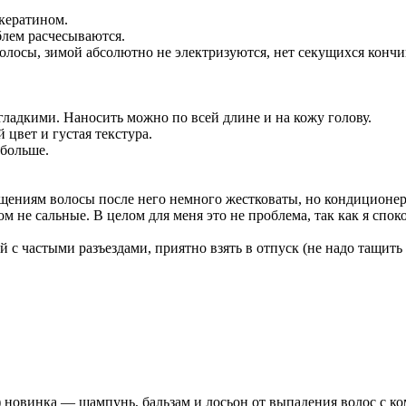
 кератином.
блем расчесываются.
олосы, зимой абсолютно не электризуются, нет секущихся кончи
ладкими. Наносить можно по всей длине и на кожу голову.
цвет и густая текстура.
 больше.
щениям волосы после него немного жестковаты, но кондиционер
ом не сальные. В целом для меня это не проблема, так как я спо
й с частыми разъездами, приятно взять в отпуск (не надо тащит
 новинка — шампунь, бальзам и лосьон от выпадения волос с ком