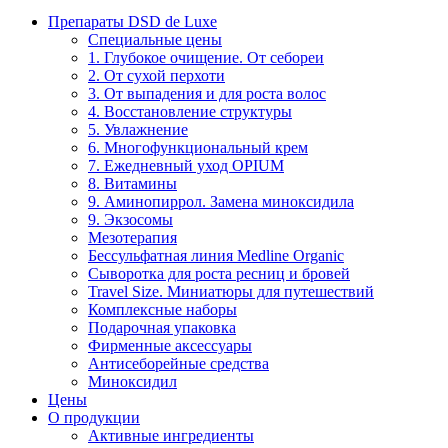
Препараты DSD de Luxe
Специальные цены
1. Глубокое очищение. От себореи
2. От сухой перхоти
3. От выпадения и для роста волос
4. Восстановление структуры
5. Увлажнение
6. Многофункциональный крем
7. Ежедневный уход OPIUM
8. Витамины
9. Аминопиррол. Замена миноксидила
9. Экзосомы
Мезотерапия
Бессульфатная линия Medline Organic
Сыворотка для роста ресниц и бровей
Travel Size. Миниатюры для путешествий
Комплексные наборы
Подарочная упаковка
Фирменные аксессуары
Антисеборейные средства
Миноксидил
Цены
О продукции
Активные ингредиенты