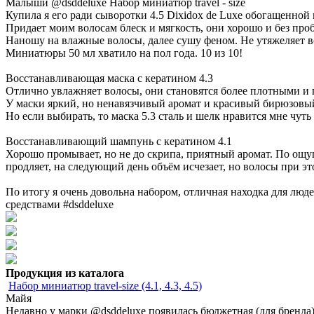
Малыши @dsddeluxe Набор миниатюр travel - size
Купила я его ради сыворотки 4.5 Dixidox de Luxe обогащенной
Придает моим волосам блеск и мягкость, они хорошо и без про
Наношу на влажные волосы, далее сушу феном. Не утяжеляет в
Миниатюры 50 мл хватило на пол года. 10 из 10!
Восстанавливающая маска с кератином 4.3
Отлично увлажняет волосы, они становятся более плотными и г
У маски яркий, но ненавязчивый аромат и красивый бирюзовый 
Но если выбирать, то маска 5.3 сталь и шелк нравится мне чуть
Восстанавливающий шампунь с кератином 4.1
Хорошо промывает, но не до скрипа, приятный аромат. По ощу
продляет, на следующий день объём исчезает, но волосы при эт
По итогу я очень довольна набором, отличная находка для люде
средствами #dsddeluxe
Продукция из каталога
Набор миниатюр travel-size (4.1, 4.3, 4.5)
Майя
Недавно у марки @dsddeluxe появилась бюджетная (для бренда)