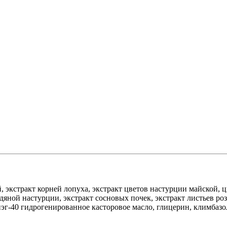
, экстракт корней лопуха, экстракт цветов настурции майской, 
дяной настурции, экстракт сосновых почек, экстракт листьев ро
эг-40 гидрогенированное касторовое масло, глицерин, климбазол,