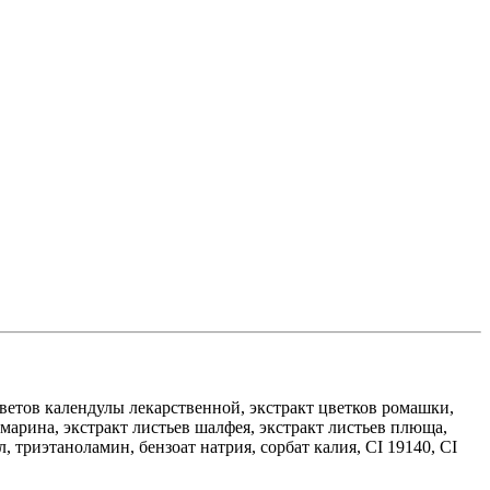
цветов календулы лекарственной, экстракт цветков ромашки,
змарина, экстракт листьев шалфея, экстракт листьев плюща,
 триэтаноламин, бензоат натрия, сорбат калия, СI 19140, CI