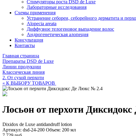
Стимуляторы роста DSD de Luxe
Лабораторные исследования
Схемы применения
Устранение себореи, себорейного дерматита и перх
Alopecia areata
Диффузное телогеновое выпадение волос
Андрогенетическая алопеция
Консультация
Контакты
Главная страница
Препараты DSD de Luxe
Линии продукции
Классическая линия
2. От сухой перхоти
« К ВЫБОРУ ТОВАРОВ
Лосьон от перхоти Диксидокс
Dixidox de Luxe antidandruff lotion
Артикул: dsd-24-200
Объем: 200 мл
7 729 руб.