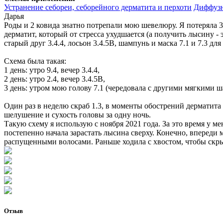
Устранение себореи, себорейного дерматита и перхоти
Диффузн
Дарья
Роды и 2 ковида знатно потрепали мою шевелюру. Я потеряла 
дерматит, который от стресса ухудшается (а получить лысину -
старый друг 3.4.4, лосьон 3.4.5В, шампунь и маска 7.1 и 7.3 дл
Схема была такая:
1 день: утро 9.4, вечер 3.4.4,
2 день: утро 2.4, вечер 3.4.5В,
3 день: утром мою голову 7.1 (чередовала с другими мягкими 
Один раз в неделю скраб 1.3, в моменты обострений дерматита
шелушение и сухость головы за одну ночь.
Такую схему я использую с ноября 2021 года. За это время у 
постепенно начала зарастать лысина сверху. Конечно, впереди м
распущенными волосами. Раньше ходила с хвостом, чтобы скры
Отзыв