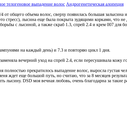
ое телогеновое выпадение волос
Андрогенетическая алопеция
3/4 от общего объема волос, сверху появилась большая залысин
 это стресс), лысина еще была покрыта зудящими корками, что н
я борьбы с лысиной, а также скраб 1.3, спрей 2.4 и крем 007 для 
шампунями на каждый день) и 7.3 и повторяю цикл 1 дня.
 заменяла вечерний уход на спрей 2.4, если пересушивала кожу 
меня полностью прекратилось выпадение волос, выросла густая ч
еня ждет еще большой путь, но считаю, что за 8 месяцев результ
ть лысину. DSD моя вечная любовь, очень благодарна за такие 