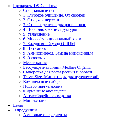
Препараты DSD de Luxe
Специальные цены
1. Глубокое очищение. От себореи
2. От сухой перхоти
3. От выпадения и для роста волос
4. Восстановление структуры
5. Увлажнение
6. Многофункциональный крем
7. Ежедневный уход OPIUM
8. Витамины
9. Аминопиррол. Замена миноксидила
9. Экзосомы
Мезотерапия
Бессульфатная линия Medline Organic
Сыворотка для роста ресниц и бровей
Travel Size. Миниатюры для путешествий
Комплексные наборы
Подарочная упаковка
Фирменные аксессуары
Антисеборейные средства
Миноксидил
Цены
О продукции
Активные ингредиенты