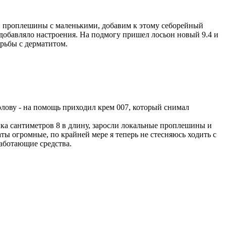
а и проплешины с маленькими, добавим к этому себорейный
е добавляло настроения. На подмогу пришел лосьон новый 9.4 и
борьбы с дерматитом.
голову - на помощь приходил крем 007, который снимал
елка сантиметров 8 в длину, заросли локальные проплешины и
аты огромные, по крайней мере я теперь не стесняюсь ходить с
работающие средства.