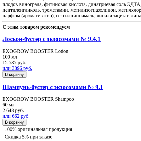
плодов винограда, фитиновая кислота, динатриевая соль ЭДТА
пентиленгликоль, трометамин, метилизотиазолинон, метилхлори
парфюм (ароматизатор), гексилциннамаль, линалилацетат, лин
С этим товаром рекомендуем
Лосьон-бустер с экзосомами № 9.4.1
EXOGROW BOOSTER Lotion
100 мл
15 585 руб.
или 3896 руб.
В корзину
Шампунь-бустер с экзосомами № 9.1
EXOGROW BOOSTER Shampoo
60 мл
2 648 руб.
или 662 руб.
В корзину
100% оригинальная продукция
Скидка 5% при заказе