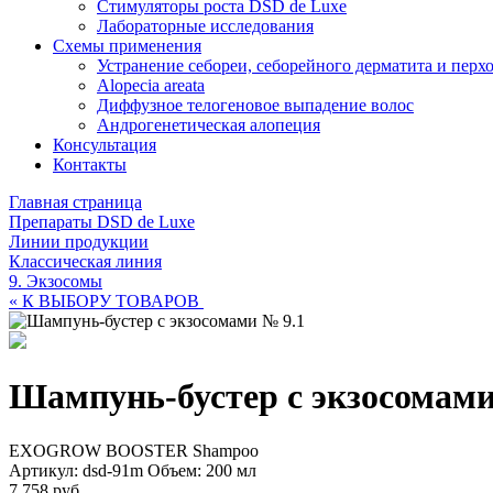
Стимуляторы роста DSD de Luxe
Лабораторные исследования
Схемы применения
Устранение себореи, себорейного дерматита и перх
Alopecia areata
Диффузное телогеновое выпадение волос
Андрогенетическая алопеция
Консультация
Контакты
Главная страница
Препараты DSD de Luxe
Линии продукции
Классическая линия
9. Экзосомы
« К ВЫБОРУ ТОВАРОВ
Шампунь-бустер с экзосомами
EXOGROW BOOSTER Shampoo
Артикул: dsd-91m
Объем: 200 мл
7 758 руб.