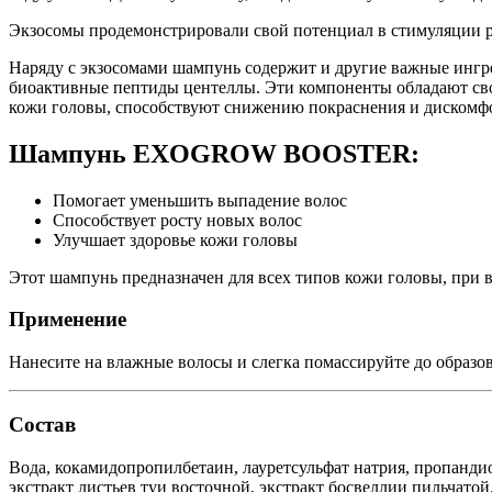
Экзосомы продемонстрировали свой потенциал в стимуляции ро
Наряду с экзосомами шампунь содержит и другие важные ингре
биоактивные пептиды центеллы. Эти компоненты обладают свой
кожи головы, способствуют снижению покраснения и дискомфо
Шампунь EXOGROW BOOSTER:
Помогает уменьшить выпадение волос
Способствует росту новых волос
Улучшает здоровье кожи головы
Этот шампунь предназначен для всех типов кожи головы, при 
Применение
Нанесите на влажные волосы и слегка помассируйте до образов
Состав
Вода, кокамидопропилбетаин, лауретсульфат натрия, пропандио
экстракт листьев туи восточной, экстракт босвеллии пильчатой