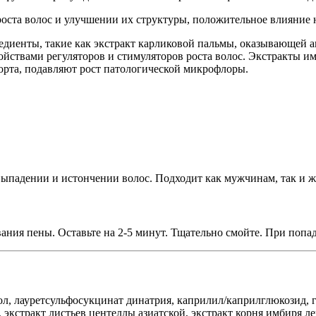
ста волос и улучшении их структуры, положительное влияние н
диенты, такие как экстракт карликовой пальмы, оказывающей а
ствами регуляторов и стимуляторов роста волос. Экстракты им
рта, подавляют рост патологической микрофлоры.
выпадении и истончении волос. Подходит как мужчинам, так и 
ания пены. Оставьте на 2-5 минут. Тщательно смойте. При попа
л, лауретсульфосукцинат динатрия, каприлил/каприлглюкозид, г
, экстракт листьев центеллы азиатской, экстракт корня имбиря л