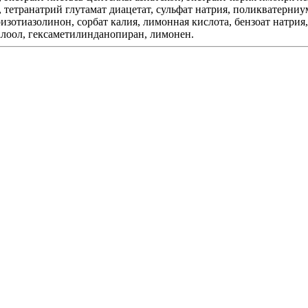
, тетранатрий глутамат диацетат, сульфат натрия, поликватерн
зотиазолинон, сорбат калия, лимонная кислота, бензоат натрия,
алоол, гексаметилинданопиран, лимонен.