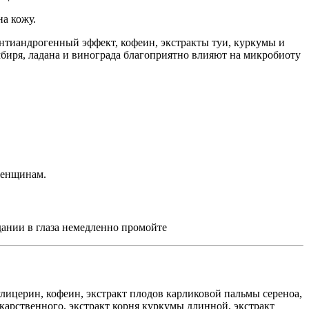
а кожу.
нтиандрогенный эффект, кофеин, экстракты туи, куркумы и
биря, ладана и винограда благоприятно влияют на микробиоту
женщинам.
дании в глаза немедленно промойте
лицерин, кофеин, экстракт плодов карликовой пальмы сереноа,
екарственного, экстракт корня куркумы длинной, экстракт