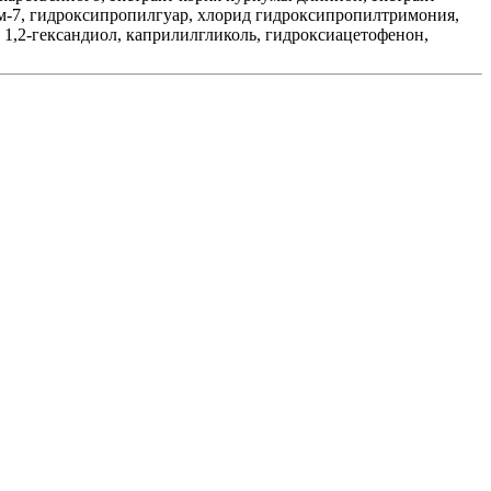
иум-7, гидроксипропилгуар, хлорид гидроксипропилтримония,
 1,2-гександиол, каприлилгликоль, гидроксиацетофенон,