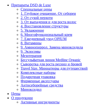
Препараты DSD de Luxe
Специальные цены
1. Глубокое очищение. От себореи
2. От сухой перхоти
3. От выпадения и для роста волос
4. Восстановление структуры
5. Увлажнение
6. Многофункциональный крем
7. Ежедневный уход OPIUM
8. Витамины
9. Аминопиррол. Замена миноксидила
9. Экзосомы
Мезотерапия
Бессульфатная линия Medline Organic
Сыворотка для роста ресниц и бровей
Travel Size. Миниатюры для путешествий
Комплексные наборы
Подарочная упаковка
Фирменные аксессуары
Антисеборейные средства
Миноксидил
Цены
О продукции
Активные ингредиенты