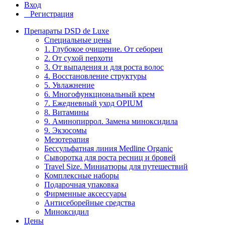
Вход
Регистрация
Препараты DSD de Luxe
Специальные цены
1. Глубокое очищение. От себореи
2. От сухой перхоти
3. От выпадения и для роста волос
4. Восстановление структуры
5. Увлажнение
6. Многофункциональный крем
7. Ежедневный уход OPIUM
8. Витамины
9. Аминопиррол. Замена миноксидила
9. Экзосомы
Мезотерапия
Бессульфатная линия Medline Organic
Сыворотка для роста ресниц и бровей
Travel Size. Миниатюры для путешествий
Комплексные наборы
Подарочная упаковка
Фирменные аксессуары
Антисеборейные средства
Миноксидил
Цены