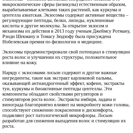
микроскопические сферы (везикулы) естественным образом,
вырабатываемые клетками таких растений, как куркума и
центелла азиатская. Экзосомы содержат активные вещества –
регулирующие пептиды, белки, липиды, нуклеиновые
кислоты и другие молекулы. За открытие экзосом и
механизма их действия в 2013 году ученым Джеймсу Ротману,
Рэнди Шекману и Томасу Зюдхофу была присуждена
Нобелевская премия по физиологии и медицине.
Экзосомы продемонстрировали свой потенциал в стимуляции
роста волос и улучшении их структуры, положительное
влияние на кожу.
Наряду с экзосомами лосьон содержит и другие важные
ингредиенты, такие как экстракт карликовой пальмы,
оказывающей антиандрогенный эффект, кофеин, экстракты
туи, куркумы и биоактивные пептиды центеллы. Эти
компоненты обладают свойствами регуляторов и
стимуляторов роста волос. Экстракты имбиря, ладана и
винограда благоприятно влияют на микробиоту кожи головы,
способствуют снижению покраснения и дискомфорта,
подавляют рост патологической микрофлоры. Лосьон
разработан для снижения выпадения волос и стимуляции их
роста.