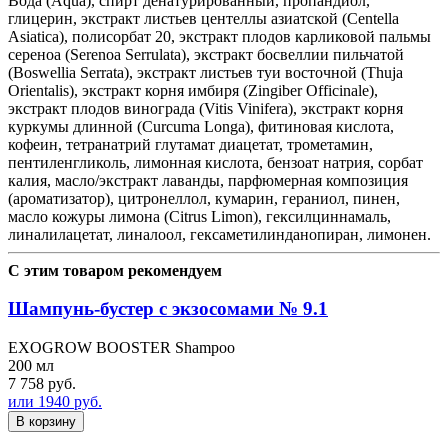
Вода (Aqua), спирт денатурированный, пропандиол,
глицерин, экстракт листьев центеллы азиатской (Centella
Asiatica), полисорбат 20, экстракт плодов карликовой пальмы
сереноа (Serenoa Serrulata), экстракт босвеллии пильчатой
(Boswellia Serrata), экстракт листьев туи восточной (Thuja
Orientalis), экстракт корня имбиря (Zingiber Officinale),
экстракт плодов винограда (Vitis Vinifera), экстракт корня
куркумы длинной (Curcuma Longa), фитиновая кислота,
кофеин, тетранатрий глутамат диацетат, трометамин,
пентиленгликоль, лимонная кислота, бензоат натрия, сорбат
калия, масло/экстракт лаванды, парфюмерная композиция
(ароматизатор), цитронеллол, кумарин, гераниол, пинен,
масло кожуры лимона (Citrus Limon), гексилциннамаль,
линалилацетат, линалоол, гексаметилинданопиран, лимонен.
С этим товаром рекомендуем
Шампунь-бустер с экзосомами № 9.1
EXOGROW BOOSTER Shampoo
200 мл
7 758 руб.
или 1940 руб.
В корзину