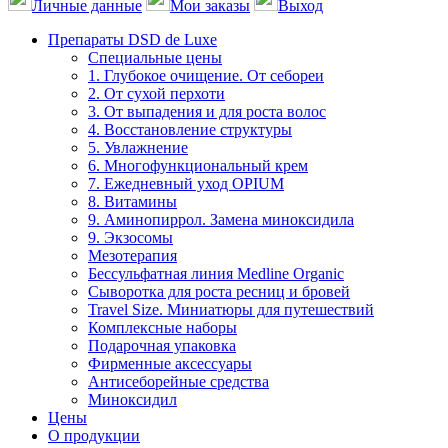
Личные данные
Мои заказы
Выход
Препараты DSD de Luxe
Специальные цены
1. Глубокое очищение. От себореи
2. От сухой перхоти
3. От выпадения и для роста волос
4. Восстановление структуры
5. Увлажнение
6. Многофункциональный крем
7. Ежедневный уход OPIUM
8. Витамины
9. Аминопиррол. Замена миноксидила
9. Экзосомы
Мезотерапия
Бессульфатная линия Medline Organic
Сыворотка для роста ресниц и бровей
Travel Size. Миниатюры для путешествий
Комплексные наборы
Подарочная упаковка
Фирменные аксессуары
Антисеборейные средства
Миноксидил
Цены
О продукции